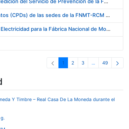
Servicio de Calibración y Verificación Externa de los Equipos de Medición del Servicio de Prevención de la FNMT-RCM
Conexión mediante Fibra Óptica de los Centros de Proceso de Datos (CPDs) de las sedes de la FNMT-RCM de Burgos y Madrid
Contratación de acuerdo marco para el Suministro de Material de Electricidad para la Fábrica Nacional de Moneda y Timbre-Real Casa de la Moneda en su centro de trabajo de Burgos
1
2
3
...
49
Page
Page
Page
Intermediate Pa
Page
d
oneda Y Timbre – Real Casa De La Moneda durante el
g.