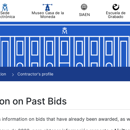
Sede
Museo Casa de la
Escuela de
SIAEN
ectrónica
Moneda
Grabado
tion
Contractor's profile
on on Past Bids
s information on bids that have already been awarded, as we