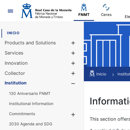
Navigation
FNMT
Ceres
El
INICIO
Products and Solutions
Show/Hide
Services
Show/Hide
Innovation
Show/Hide
Collector
Show/Hide
Inicio
Institu
Institution
Show/Hide
130 Aniversario FNMT
Informati
Institutional Information
Commitments
Show/Hide
This section offer
2030 Agenda and SDG