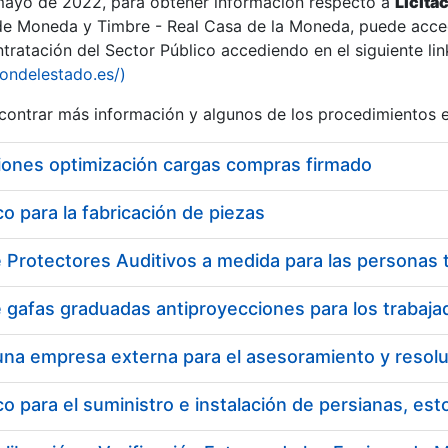
 mayo de 2022, para obtener información respecto a
Licita
de Moneda y Timbre - Real Casa de la Moneda, puede acced
ratación del Sector Público accediendo en el siguiente lin
iondelestado.es/)
ontrar más información y algunos de los procedimientos 
iones optimización cargas compras firmado
 para la fabricación de piezas
 para el suministro e instalación de persianas, es