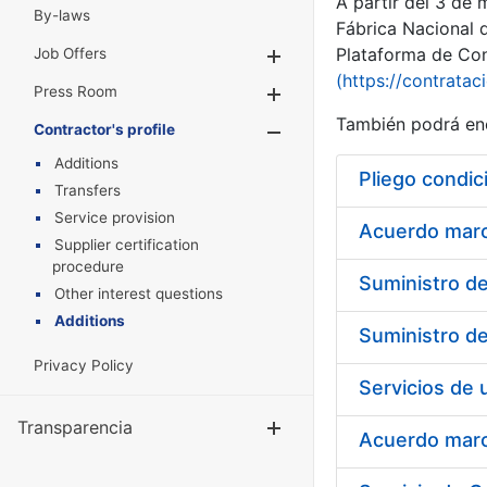
A partir del 3 de
By-laws
Fábrica Nacional 
Plataforma de Cont
Job Offers
Show/Hide
(https://contratac
Press Room
Show/Hide
También podrá enc
Contractor's profile
Show/Hide
Additions
Pliego condic
Transfers
Service provision
Acuerdo marco
Supplier certification
procedure
Other interest questions
Additions
Privacy Policy
Transparencia
Show/Hide
Acuerdo marco