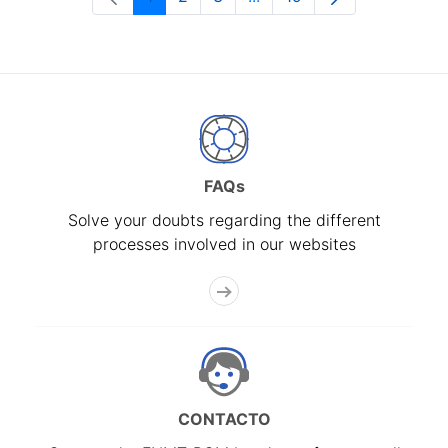
Page
Page
Page
Intermediate Pages Use T
Page
FAQs
Solve your doubts regarding the different
processes involved in our websites
CONTACTO