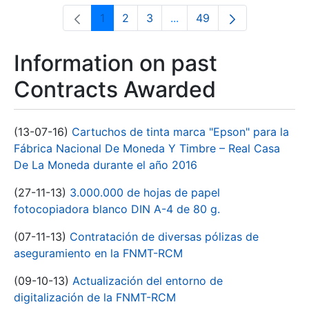
1
2
3
...
49
Page
Page
Page
Intermediate Pages Use T
Page
Information on past
Contracts Awarded
(13-07-16)
Cartuchos de tinta marca "Epson" para la
Fábrica Nacional De Moneda Y Timbre – Real Casa
De La Moneda durante el año 2016
(27-11-13)
3.000.000 de hojas de papel
fotocopiadora blanco DIN A-4 de 80 g.
(07-11-13)
Contratación de diversas pólizas de
aseguramiento en la FNMT-RCM
(09-10-13)
Actualización del entorno de
digitalización de la FNMT-RCM