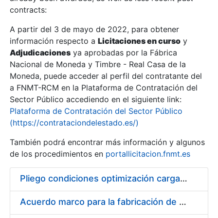
contracts:
Show/Hide
A partir del 3 de mayo de 2022, para obtener
información respecto a
Licitaciones en curso
y
Show/Hide
Adjudicaciones
ya aprobadas por la Fábrica
Show/Hide
Nacional de Moneda y Timbre - Real Casa de la
Moneda, puede acceder al perfil del contratante del
a FNMT-RCM en la Plataforma de Contratación del
Sector Público accediendo en el siguiente link:
Plataforma de Contratación del Sector Público
(https://contrataciondelestado.es/)
También podrá encontrar más información y algunos
de los procedimientos en
portallicitacion.fnmt.es
Pliego condiciones optimización cargas compras firmado
Show/Hide
Acuerdo marco para la fabricación de piezas