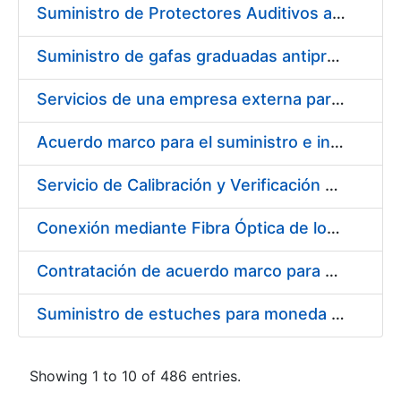
Suministro de Protectores Auditivos a medida para las personas trabajadoras de los Centros de Trabajo de Madrid y Burgos
Suministro de gafas graduadas antiproyecciones para los trabajadores de la FNMT-RCM en los centros de trabajo de Madrid y Burgos
Servicios de una empresa externa para el asesoramiento y resolución de los recursos de alzada que se presentan relacionados con procesos de selección para la FNMT-RCM
Acuerdo marco para el suministro e instalación de persianas, estores y otros complementos
Servicio de Calibración y Verificación Externa de los Equipos de Medición del Servicio de Prevención de la FNMT-RCM
Conexión mediante Fibra Óptica de los Centros de Proceso de Datos (CPDs) de las sedes de la FNMT-RCM de Burgos y Madrid
Contratación de acuerdo marco para el Suministro de Material de Electricidad para la Fábrica Nacional de Moneda y Timbre-Real Casa de la Moneda en su centro de trabajo de Burgos
Suministro de estuches para moneda de 30 €
Showing 1 to 10 of 486 entries.