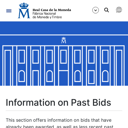
Navigation
Show/Hide
Show/Hide
Show/Hide
Show/Hide
Show/Hide
Information on Past Bids
Show/Hide
This section offers information on bids that have
already been awarded, as well as less recent past