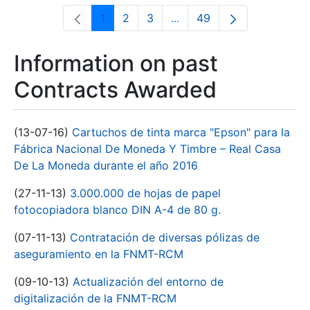
1
2
3
...
49
Page
Page
Page
Intermediate Pages Use T
Page
Information on past
Contracts Awarded
(13-07-16)
Cartuchos de tinta marca "Epson" para la
Fábrica Nacional De Moneda Y Timbre – Real Casa
De La Moneda durante el año 2016
(27-11-13)
3.000.000 de hojas de papel
fotocopiadora blanco DIN A-4 de 80 g.
(07-11-13)
Contratación de diversas pólizas de
aseguramiento en la FNMT-RCM
(09-10-13)
Actualización del entorno de
digitalización de la FNMT-RCM