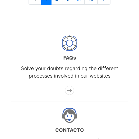
Page
Page
Page
Intermediate Pages Use T
Page
FAQs
Solve your doubts regarding the different
processes involved in our websites
CONTACTO