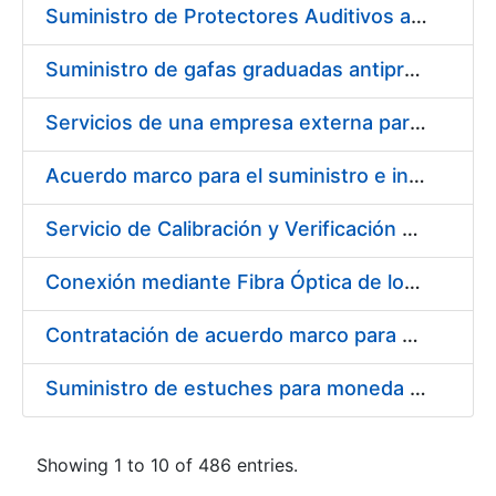
Suministro de Protectores Auditivos a medida para las personas trabajadoras de los Centros de Trabajo de Madrid y Burgos
Suministro de gafas graduadas antiproyecciones para los trabajadores de la FNMT-RCM en los centros de trabajo de Madrid y Burgos
Servicios de una empresa externa para el asesoramiento y resolución de los recursos de alzada que se presentan relacionados con procesos de selección para la FNMT-RCM
Acuerdo marco para el suministro e instalación de persianas, estores y otros complementos
Servicio de Calibración y Verificación Externa de los Equipos de Medición del Servicio de Prevención de la FNMT-RCM
Conexión mediante Fibra Óptica de los Centros de Proceso de Datos (CPDs) de las sedes de la FNMT-RCM de Burgos y Madrid
Contratación de acuerdo marco para el Suministro de Material de Electricidad para la Fábrica Nacional de Moneda y Timbre-Real Casa de la Moneda en su centro de trabajo de Burgos
Suministro de estuches para moneda de 30 €
Showing 1 to 10 of 486 entries.