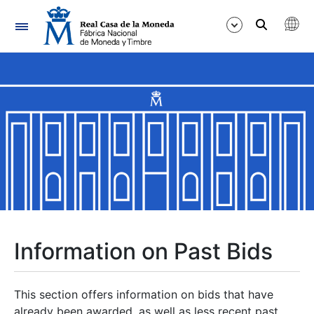
Navigation
Show/Hide
Show/Hide
Show/Hide
Show/Hide
Show/Hide
Information on Past Bids
Show/Hide
This section offers information on bids that have
already been awarded, as well as less recent past