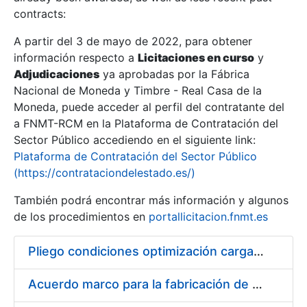
contracts:
Show/Hide
A partir del 3 de mayo de 2022, para obtener
información respecto a
Licitaciones en curso
y
Show/Hide
Adjudicaciones
ya aprobadas por la Fábrica
Show/Hide
Nacional de Moneda y Timbre - Real Casa de la
Moneda, puede acceder al perfil del contratante del
a FNMT-RCM en la Plataforma de Contratación del
Sector Público accediendo en el siguiente link:
Plataforma de Contratación del Sector Público
(https://contrataciondelestado.es/)
También podrá encontrar más información y algunos
de los procedimientos en
portallicitacion.fnmt.es
Pliego condiciones optimización cargas compras firmado
Show/Hide
Acuerdo marco para la fabricación de piezas