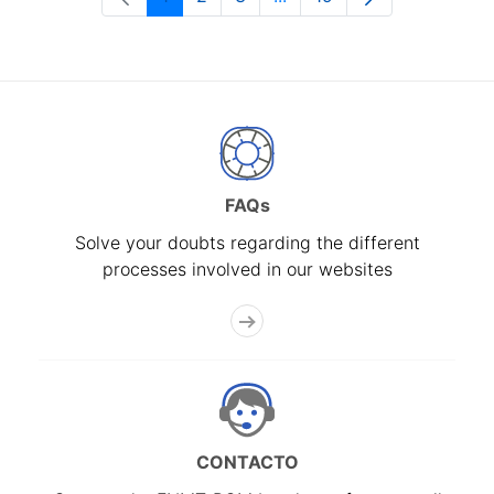
Page
Page
Page
Intermediate Pages Use T
Page
FAQs
Solve your doubts regarding the different
processes involved in our websites
CONTACTO