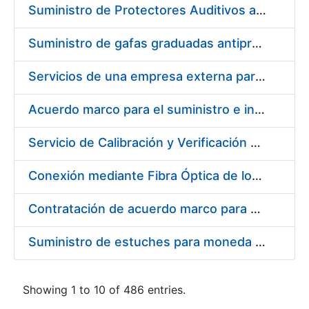
Suministro de Protectores Auditivos a medida para las personas trabajadoras de los Centros de Trabajo de Madrid y Burgos
Suministro de gafas graduadas antiproyecciones para los trabajadores de la FNMT-RCM en los centros de trabajo de Madrid y Burgos
Servicios de una empresa externa para el asesoramiento y resolución de los recursos de alzada que se presentan relacionados con procesos de selección para la FNMT-RCM
Acuerdo marco para el suministro e instalación de persianas, estores y otros complementos
Servicio de Calibración y Verificación Externa de los Equipos de Medición del Servicio de Prevención de la FNMT-RCM
Conexión mediante Fibra Óptica de los Centros de Proceso de Datos (CPDs) de las sedes de la FNMT-RCM de Burgos y Madrid
Contratación de acuerdo marco para el Suministro de Material de Electricidad para la Fábrica Nacional de Moneda y Timbre-Real Casa de la Moneda en su centro de trabajo de Burgos
Suministro de estuches para moneda de 30 €
Showing 1 to 10 of 486 entries.