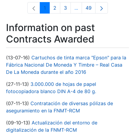
1
2
3
...
49
Page
Page
Page
Intermediate Pages Use T
Page
Information on past
Contracts Awarded
(13-07-16)
Cartuchos de tinta marca "Epson" para la
Fábrica Nacional De Moneda Y Timbre – Real Casa
De La Moneda durante el año 2016
(27-11-13)
3.000.000 de hojas de papel
fotocopiadora blanco DIN A-4 de 80 g.
(07-11-13)
Contratación de diversas pólizas de
aseguramiento en la FNMT-RCM
(09-10-13)
Actualización del entorno de
digitalización de la FNMT-RCM