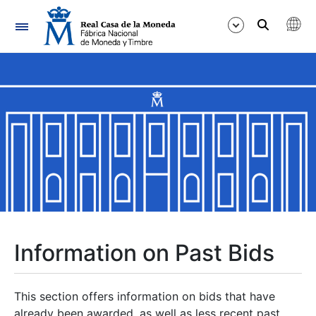
Navigation
Show/Hide
Show/Hide
Show/Hide
Show/Hide
Show/Hide
Information on Past Bids
Show/Hide
This section offers information on bids that have
already been awarded, as well as less recent past