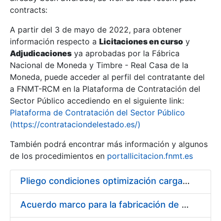
contracts:
Show/Hide
A partir del 3 de mayo de 2022, para obtener
información respecto a
Licitaciones en curso
y
Show/Hide
Adjudicaciones
ya aprobadas por la Fábrica
Show/Hide
Nacional de Moneda y Timbre - Real Casa de la
Moneda, puede acceder al perfil del contratante del
a FNMT-RCM en la Plataforma de Contratación del
Sector Público accediendo en el siguiente link:
Plataforma de Contratación del Sector Público
(https://contrataciondelestado.es/)
También podrá encontrar más información y algunos
de los procedimientos en
portallicitacion.fnmt.es
Pliego condiciones optimización cargas compras firmado
Show/Hide
Acuerdo marco para la fabricación de piezas