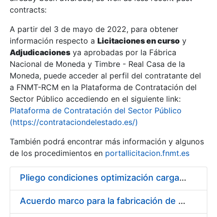
contracts:
Show/Hide
A partir del 3 de mayo de 2022, para obtener
información respecto a
Licitaciones en curso
y
Show/Hide
Adjudicaciones
ya aprobadas por la Fábrica
Show/Hide
Nacional de Moneda y Timbre - Real Casa de la
Moneda, puede acceder al perfil del contratante del
a FNMT-RCM en la Plataforma de Contratación del
Sector Público accediendo en el siguiente link:
Plataforma de Contratación del Sector Público
(https://contrataciondelestado.es/)
También podrá encontrar más información y algunos
de los procedimientos en
portallicitacion.fnmt.es
Pliego condiciones optimización cargas compras firmado
Show/Hide
Acuerdo marco para la fabricación de piezas