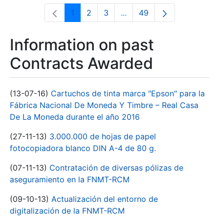
1
2
3
...
49
Page
Page
Page
Intermediate Pages Use T
Page
Information on past
Contracts Awarded
(13-07-16)
Cartuchos de tinta marca "Epson" para la
Fábrica Nacional De Moneda Y Timbre – Real Casa
De La Moneda durante el año 2016
(27-11-13)
3.000.000 de hojas de papel
fotocopiadora blanco DIN A-4 de 80 g.
(07-11-13)
Contratación de diversas pólizas de
aseguramiento en la FNMT-RCM
(09-10-13)
Actualización del entorno de
digitalización de la FNMT-RCM