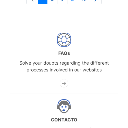
Page
Page
Page
Intermediate Pages Use T
Page
FAQs
Solve your doubts regarding the different
processes involved in our websites
CONTACTO