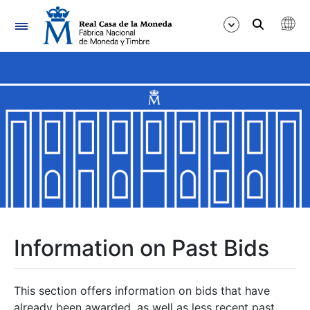
Navigation
Show/Hide
Show/Hide
Show/Hide
Show/Hide
Show/Hide
Information on Past Bids
Show/Hide
This section offers information on bids that have
already been awarded, as well as less recent past