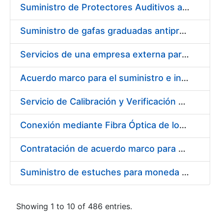
Suministro de Protectores Auditivos a medida para las personas trabajadoras de los Centros de Trabajo de Madrid y Burgos
Suministro de gafas graduadas antiproyecciones para los trabajadores de la FNMT-RCM en los centros de trabajo de Madrid y Burgos
Servicios de una empresa externa para el asesoramiento y resolución de los recursos de alzada que se presentan relacionados con procesos de selección para la FNMT-RCM
Acuerdo marco para el suministro e instalación de persianas, estores y otros complementos
Servicio de Calibración y Verificación Externa de los Equipos de Medición del Servicio de Prevención de la FNMT-RCM
Conexión mediante Fibra Óptica de los Centros de Proceso de Datos (CPDs) de las sedes de la FNMT-RCM de Burgos y Madrid
Contratación de acuerdo marco para el Suministro de Material de Electricidad para la Fábrica Nacional de Moneda y Timbre-Real Casa de la Moneda en su centro de trabajo de Burgos
Suministro de estuches para moneda de 30 €
Showing 1 to 10 of 486 entries.