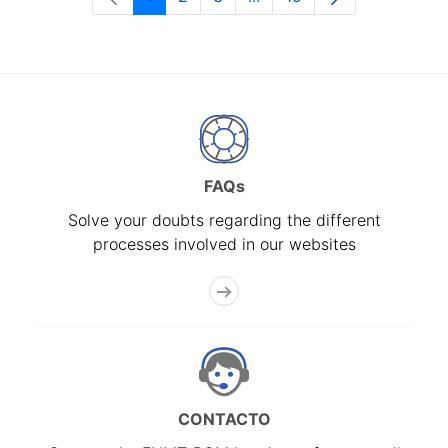
Page
Page
Page
Intermediate Pages Use T
Page
FAQs
Solve your doubts regarding the different
processes involved in our websites
CONTACTO