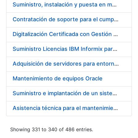
Suministro, instalación y puesta en marcha de los equipos y sistemas necesarios para la reforma y actualización del centro de control de seguridad de la Fábrica de papel de seguridad de Burgos
Contratación de soporte para el cumplimiento legal y normativo
Digitalización Certificada con Gestión Documental
Suministro Licencias IBM Informix para PKI
Adquisición de servidores para entorno de producción
Mantenimiento de equipos Oracle
Suministro e implantación de un sistema de seguridad de la información y gestión de eventos de seguridad (SIEM)
Asistencia técnica para el mantenimiento de depuradora de aguas residuales
Showing 331 to 340 of 486 entries.