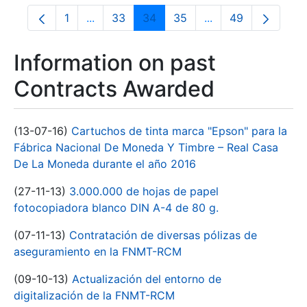
1
...
33
34
35
...
49
Page
Intermediate Pages Use TAB to navigate.
Page
Page
Page
Intermediate Pages
Page
Information on past
Contracts Awarded
(13-07-16)
Cartuchos de tinta marca "Epson" para la
Fábrica Nacional De Moneda Y Timbre – Real Casa
De La Moneda durante el año 2016
(27-11-13)
3.000.000 de hojas de papel
fotocopiadora blanco DIN A-4 de 80 g.
(07-11-13)
Contratación de diversas pólizas de
aseguramiento en la FNMT-RCM
(09-10-13)
Actualización del entorno de
digitalización de la FNMT-RCM