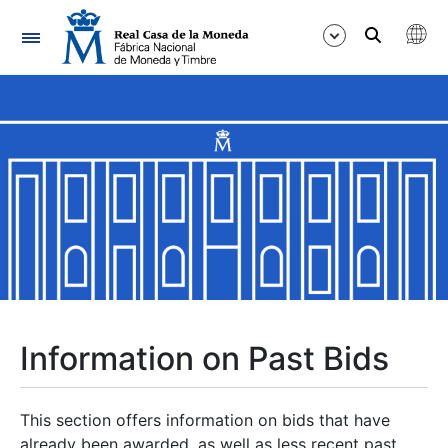
Navigation
Show/Hide
Show/Hide
Show/Hide
Show/Hide
Show/Hide
Information on Past Bids
Show/Hide
This section offers information on bids that have
already been awarded, as well as less recent past