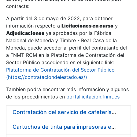
contracts:
Show/Hide
A partir del 3 de mayo de 2022, para obtener
información respecto a
Licitaciones en curso
y
Show/Hide
Adjudicaciones
ya aprobadas por la Fábrica
Show/Hide
Nacional de Moneda y Timbre - Real Casa de la
Moneda, puede acceder al perfil del contratante del
a FNMT-RCM en la Plataforma de Contratación del
Sector Público accediendo en el siguiente link:
Plataforma de Contratación del Sector Público
(https://contrataciondelestado.es/)
También podrá encontrar más información y algunos
de los procedimientos en
portallicitacion.fnmt.es
Contratación del servicio de cafetería-restaurante en la sede de la Fábrica Nacional de Moneda y Timbre - Real Casa de la Moneda
Show/Hide
Cartuchos de tinta para impresoras epson