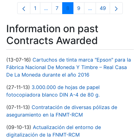
1
...
7
8
9
...
49
Page
Intermediate Pages Use TAB to navigate
Page
Page
Page
Intermediate Pages U
Page
Information on past
Contracts Awarded
(13-07-16)
Cartuchos de tinta marca "Epson" para la
Fábrica Nacional De Moneda Y Timbre – Real Casa
De La Moneda durante el año 2016
(27-11-13)
3.000.000 de hojas de papel
fotocopiadora blanco DIN A-4 de 80 g.
(07-11-13)
Contratación de diversas pólizas de
aseguramiento en la FNMT-RCM
(09-10-13)
Actualización del entorno de
digitalización de la FNMT-RCM