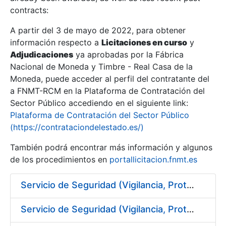
contracts:
Show/Hide
A partir del 3 de mayo de 2022, para obtener
información respecto a
Licitaciones en curso
y
Show/Hide
Adjudicaciones
ya aprobadas por la Fábrica
Show/Hide
Nacional de Moneda y Timbre - Real Casa de la
Moneda, puede acceder al perfil del contratante del
a FNMT-RCM en la Plataforma de Contratación del
Sector Público accediendo en el siguiente link:
Plataforma de Contratación del Sector Público
(https://contrataciondelestado.es/)
También podrá encontrar más información y algunos
de los procedimientos en
portallicitacion.fnmt.es
Servicio de Seguridad (Vigilancia, Protección y Control) en los centros de la FNMT-RCM en Burgos
Show/Hide
Servicio de Seguridad (Vigilancia, Protección y Control) en los centros de la FNMT-RCM en Madrid