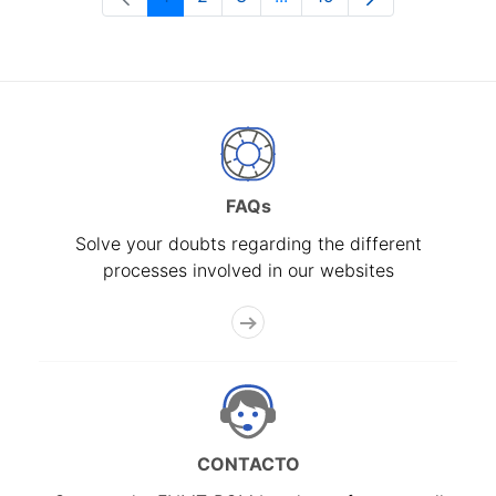
Page
Page
Page
Intermediate Pages Use T
Page
FAQs
Solve your doubts regarding the different
processes involved in our websites
CONTACTO