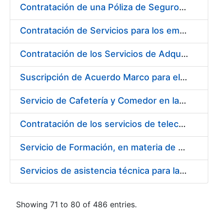
Contratación de una Póliza de Seguro Colectivo de Asistencia Sanitaria para la Fábrica Nacional de Moneda y Timbre – Real Casa de la Moneda
Contratación de Servicios para los empleados de la Fábrica Nacional de Moneda y Timbre-Real Casa de la Moneda para el año 2020, en ejecución de la sentencia número 511/2020 de la Sala de lo Social del Tribunal Supremo (Cesta de Navidad)
Contratación de los Servicios de Adquisición, Renovación y Mantenimiento de Licencias Software de Ofimática ( 2 lotes)
Suscripción de Acuerdo Marco para el Suministro de Material de Acero Inoxidable de la Entidad Pública Empresarial Fábrica Nacional de Moneda y Timbre-Real Casa de la Moneda (FNMT-RCM)
Servicio de Cafetería y Comedor en la sede central de la Fábrica Nacional de Moneda y Timbre-Real Casa de la Moneda en Madrid
Contratación de los servicios de telecomunicaciones para la FNMT-RCM
Servicio de Formación, en materia de Prevención de Riesgos Laborales, de Cursos de Operador de Carretillas de Manutención, Puente Grúa, Polipastos y Plataformas Móviles de Personal (PEMP), en su sede de Madrid y Burgos
Servicios de asistencia técnica para la realización de análisis de las aguas potables
Showing 71 to 80 of 486 entries.