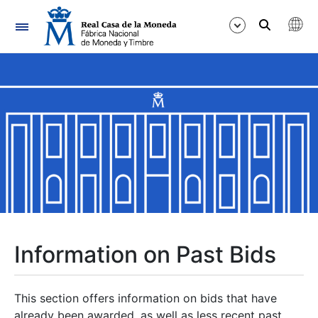
Navigation
Show/Hide
Show/Hide
Show/Hide
Show/Hide
Show/Hide
Information on Past Bids
Show/Hide
This section offers information on bids that have
already been awarded, as well as less recent past