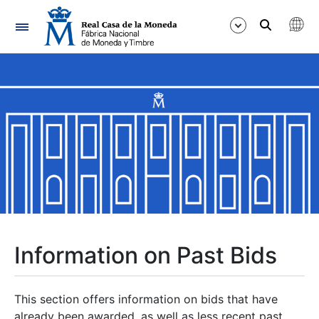
Navigation
Show/Hide
Show/Hide
Show/Hide
Show/Hide
Show/Hide
Information on Past Bids
Show/Hide
This section offers information on bids that have
already been awarded, as well as less recent past