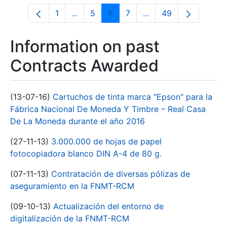
1
...
5
6
7
...
49
Page
Intermediate Pages Use TAB to navigate
Page
Page
Page
Intermediate Pages U
Page
Information on past
Contracts Awarded
(13-07-16)
Cartuchos de tinta marca "Epson" para la
Fábrica Nacional De Moneda Y Timbre – Real Casa
De La Moneda durante el año 2016
(27-11-13)
3.000.000 de hojas de papel
fotocopiadora blanco DIN A-4 de 80 g.
(07-11-13)
Contratación de diversas pólizas de
aseguramiento en la FNMT-RCM
(09-10-13)
Actualización del entorno de
digitalización de la FNMT-RCM