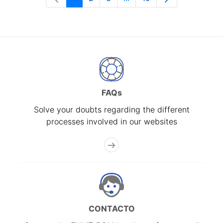
Page
Page
Page
Intermediate Pages Use T
Page
FAQs
Solve your doubts regarding the different
processes involved in our websites
CONTACTO