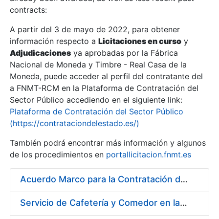
contracts:
Show/Hide
A partir del 3 de mayo de 2022, para obtener
información respecto a
Licitaciones en curso
y
Show/Hide
Adjudicaciones
ya aprobadas por la Fábrica
Show/Hide
Nacional de Moneda y Timbre - Real Casa de la
Moneda, puede acceder al perfil del contratante del
a FNMT-RCM en la Plataforma de Contratación del
Sector Público accediendo en el siguiente link:
Plataforma de Contratación del Sector Público
(https://contrataciondelestado.es/)
También podrá encontrar más información y algunos
de los procedimientos en
portallicitacion.fnmt.es
Acuerdo Marco para la Contratación del Suministro de Material de Ferretería
Show/Hide
Servicio de Cafetería y Comedor en la sede central de la Fábrica Nacional de Moneda y Timbre-Real Casa de la Moneda en Madrid