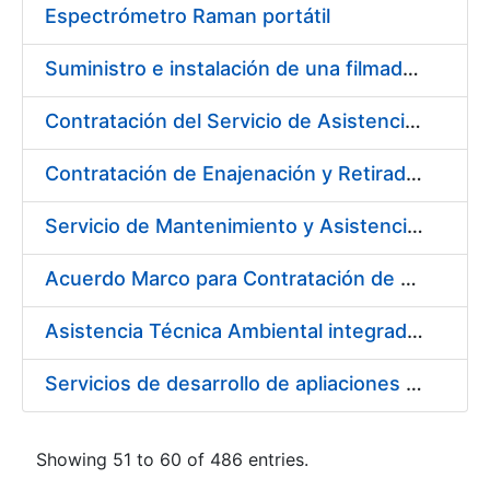
Espectrómetro Raman portátil
Suministro e instalación de una filmadora de plantillas pásticas
Contratación del Servicio de Asistencia Sanitaria de Enfermería de Urgencias
Contratación de Enajenación y Retirada de residuos de PVC, policarbonato y plásticos durante el año 2021
Servicio de Mantenimiento y Asistencia Técnica Integral de la máquina HP INDIGO 12000 del Departamento de Timbre en su sede de Madrid
Acuerdo Marco para Contratación de Servicios para desarrollo evolutivo de componentes software de la infraestructura de CERES
Asistencia Técnica Ambiental integrada en la Fábrica de Papel de Burgos
Servicios de desarrollo de apliaciones con APPWORKS
Showing 51 to 60 of 486 entries.