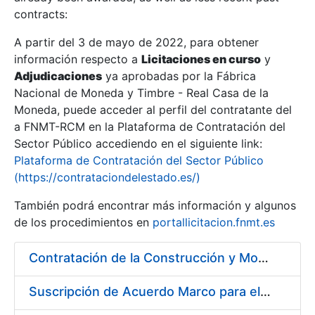
contracts:
Show/Hide
A partir del 3 de mayo de 2022, para obtener
información respecto a
Licitaciones en curso
y
Show/Hide
Adjudicaciones
ya aprobadas por la Fábrica
Show/Hide
Nacional de Moneda y Timbre - Real Casa de la
Moneda, puede acceder al perfil del contratante del
a FNMT-RCM en la Plataforma de Contratación del
Sector Público accediendo en el siguiente link:
Plataforma de Contratación del Sector Público
(https://contrataciondelestado.es/)
También podrá encontrar más información y algunos
de los procedimientos en
portallicitacion.fnmt.es
Contratación de la Construcción y Montaje de un Espacio Demo Interactivo (EDI) en una sala del Museo de la Fábrica Nacional de Moneda y Timbre-Real Casa de la Moneda en Madrid
Show/Hide
Suscripción de Acuerdo Marco para el Servicio de Visitas a Oficinas de Registro FNMT-RCM