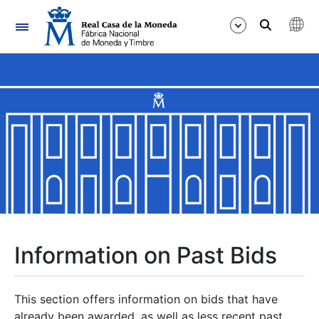
Navigation
Show/Hide
Show/Hide
Show/Hide
Show/Hide
Show/Hide
Information on Past Bids
Show/Hide
This section offers information on bids that have
already been awarded, as well as less recent past