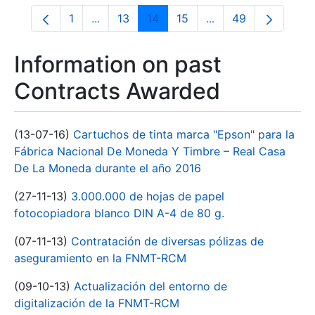
1
...
13
14
15
...
49
Page
Intermediate Pages Use TAB to navigate.
Page
Page
Page
Intermediate Pages
Page
Information on past
Contracts Awarded
(13-07-16)
Cartuchos de tinta marca "Epson" para la
Fábrica Nacional De Moneda Y Timbre – Real Casa
De La Moneda durante el año 2016
(27-11-13)
3.000.000 de hojas de papel
fotocopiadora blanco DIN A-4 de 80 g.
(07-11-13)
Contratación de diversas pólizas de
aseguramiento en la FNMT-RCM
(09-10-13)
Actualización del entorno de
digitalización de la FNMT-RCM