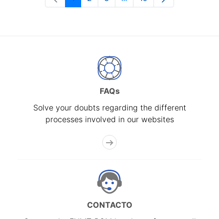
Page
Page
Page
Intermediate Pages Use T
Page
FAQs
Solve your doubts regarding the different
processes involved in our websites
CONTACTO