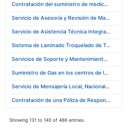
Contratación del suministro de medicamentos, vacunas y demás especialidades farmacéuticas de la FNMT-RCM
Servicio de Asesoría y Revisión de Maquinaria en FNMT-RCM
Servicio de Asistencia Técnica Integral de Impresora HP Indigo Serie III HP 7900
Sistema de Laminado Troquelado de Tarjetas ISO 7810
Servicios de Soporte y Mantenimiento de Licencias de Software de la FNMT-RCM (3 Lotes)
Suministro de Gas en los centros de la FNMT-RCM de Madrid y Burgos durante el año 2019
Servicio de Mensajería Local, Nacional e Internacional para la FNMT-RCM
Contratación de una Póliza de Responsabilidad Civil General para el año 2019
Showing 131 to 140 of 486 entries.