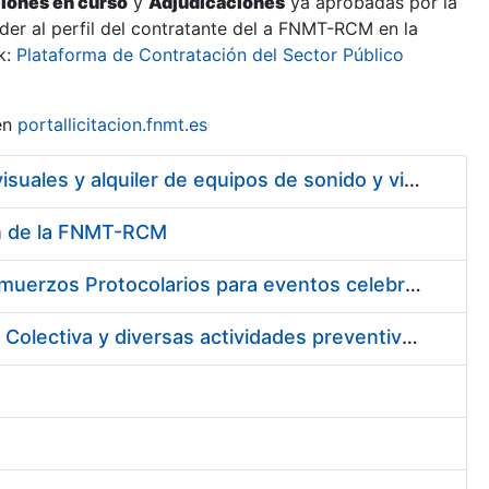
ciones en curso
y
Adjudicaciones
ya aprobadas por la
er al perfil del contratante del a FNMT-RCM en la
k:
Plataforma de Contratación del Sector Público
en
portallicitacion.fnmt.es
Servicio de mantenimiento y asistencia técnica de equipos audiovisuales y alquiler de equipos de sonido y video y de interpretación simultánea en las instalaciones de la FNMT-RCM en Madrid
ión de la FNMT-RCM
Suscripción de acuerdo marco para los Servicios de Catering y Almuerzos Protocolarios para eventos celebrados en la Real Casa de la Moneda – Fábrica Nacional de Moneda y Timbre
Contratación de los Servicios de Vigilancia de la Salud Individual y Colectiva y diversas actividades preventivas y sanitarias