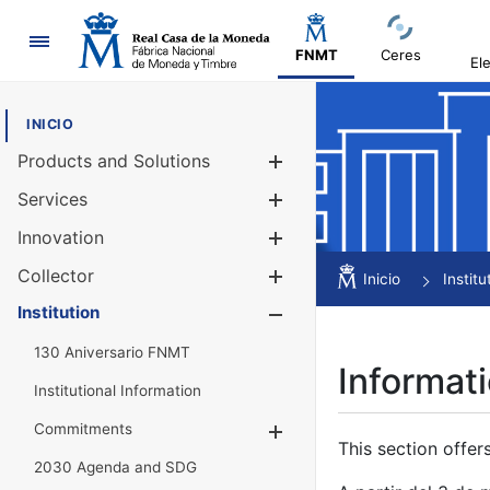
Navigation
FNMT
Ceres
El
INICIO
Products and Solutions
Show/Hide
Services
Show/Hide
Innovation
Show/Hide
Collector
Show/Hide
Inicio
Institu
Institution
Show/Hide
130 Aniversario FNMT
Informati
Institutional Information
Commitments
Show/Hide
This section offer
2030 Agenda and SDG