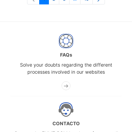
Page
Page
Page
Intermediate Pages Use T
Page
FAQs
Solve your doubts regarding the different
processes involved in our websites
CONTACTO