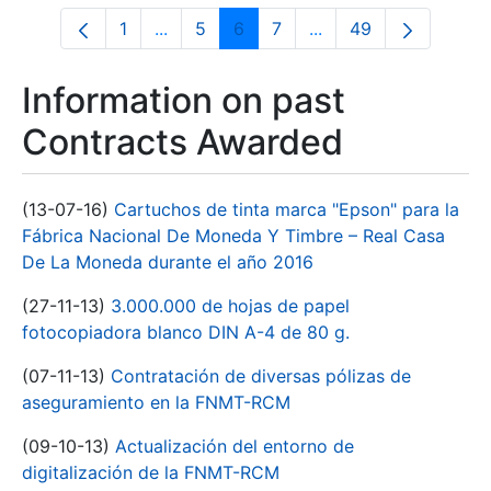
1
...
5
6
7
...
49
Page
Intermediate Pages Use TAB to navigate
Page
Page
Page
Intermediate Pages U
Page
Information on past
Contracts Awarded
(13-07-16)
Cartuchos de tinta marca "Epson" para la
Fábrica Nacional De Moneda Y Timbre – Real Casa
De La Moneda durante el año 2016
(27-11-13)
3.000.000 de hojas de papel
fotocopiadora blanco DIN A-4 de 80 g.
(07-11-13)
Contratación de diversas pólizas de
aseguramiento en la FNMT-RCM
(09-10-13)
Actualización del entorno de
digitalización de la FNMT-RCM