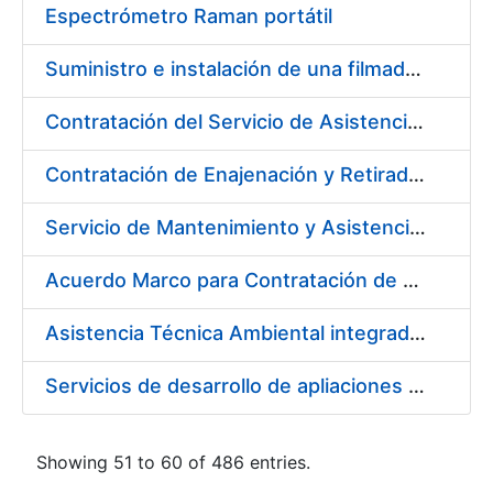
Espectrómetro Raman portátil
Suministro e instalación de una filmadora de plantillas pásticas
Contratación del Servicio de Asistencia Sanitaria de Enfermería de Urgencias
Contratación de Enajenación y Retirada de residuos de PVC, policarbonato y plásticos durante el año 2021
Servicio de Mantenimiento y Asistencia Técnica Integral de la máquina HP INDIGO 12000 del Departamento de Timbre en su sede de Madrid
Acuerdo Marco para Contratación de Servicios para desarrollo evolutivo de componentes software de la infraestructura de CERES
Asistencia Técnica Ambiental integrada en la Fábrica de Papel de Burgos
Servicios de desarrollo de apliaciones con APPWORKS
Showing 51 to 60 of 486 entries.