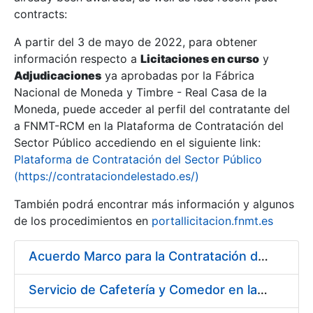
contracts:
Show/Hide
A partir del 3 de mayo de 2022, para obtener
información respecto a
Licitaciones en curso
y
Show/Hide
Adjudicaciones
ya aprobadas por la Fábrica
Show/Hide
Nacional de Moneda y Timbre - Real Casa de la
Moneda, puede acceder al perfil del contratante del
a FNMT-RCM en la Plataforma de Contratación del
Sector Público accediendo en el siguiente link:
Plataforma de Contratación del Sector Público
(https://contrataciondelestado.es/)
También podrá encontrar más información y algunos
de los procedimientos en
portallicitacion.fnmt.es
Acuerdo Marco para la Contratación del Suministro de Material de Ferretería
Show/Hide
Servicio de Cafetería y Comedor en la sede central de la Fábrica Nacional de Moneda y Timbre-Real Casa de la Moneda en Madrid