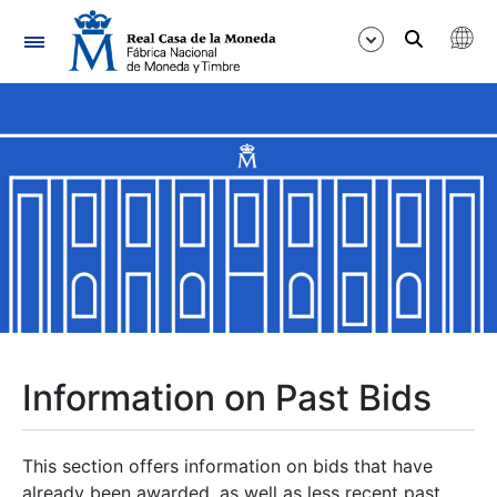
Navigation
Show/Hide
Show/Hide
Show/Hide
Show/Hide
Show/Hide
Information on Past Bids
Show/Hide
This section offers information on bids that have
already been awarded, as well as less recent past