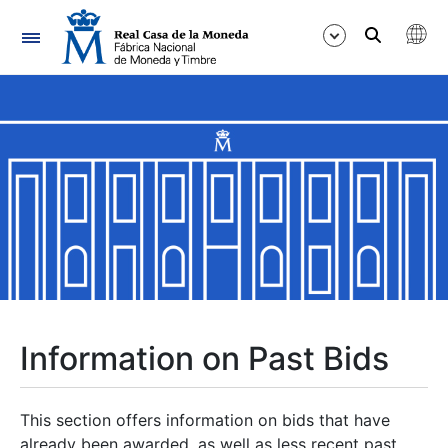
Navigation
Show/Hide
Show/Hide
Show/Hide
Show/Hide
Show/Hide
Information on Past Bids
Show/Hide
This section offers information on bids that have
already been awarded, as well as less recent past