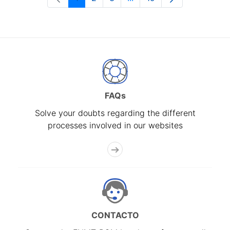
Page
Page
Page
Intermediate Pages Use T
Page
FAQs
Solve your doubts regarding the different
processes involved in our websites
CONTACTO