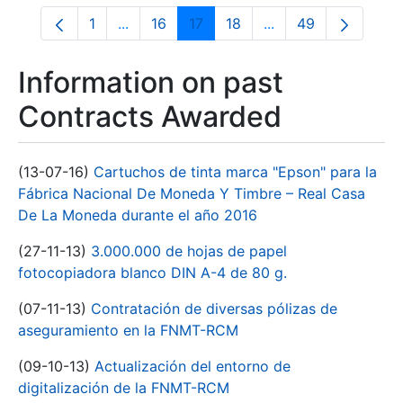
1
...
16
17
18
...
49
Page
Intermediate Pages Use TAB to navigate.
Page
Page
Page
Intermediate Pages
Page
Information on past
Contracts Awarded
(13-07-16)
Cartuchos de tinta marca "Epson" para la
Fábrica Nacional De Moneda Y Timbre – Real Casa
De La Moneda durante el año 2016
(27-11-13)
3.000.000 de hojas de papel
fotocopiadora blanco DIN A-4 de 80 g.
(07-11-13)
Contratación de diversas pólizas de
aseguramiento en la FNMT-RCM
(09-10-13)
Actualización del entorno de
digitalización de la FNMT-RCM