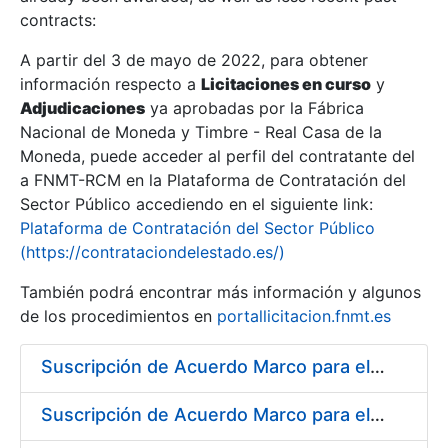
contracts:
Show/Hide
A partir del 3 de mayo de 2022, para obtener
información respecto a
Licitaciones en curso
y
Show/Hide
Adjudicaciones
ya aprobadas por la Fábrica
Show/Hide
Nacional de Moneda y Timbre - Real Casa de la
Moneda, puede acceder al perfil del contratante del
a FNMT-RCM en la Plataforma de Contratación del
Sector Público accediendo en el siguiente link:
Plataforma de Contratación del Sector Público
(https://contrataciondelestado.es/)
También podrá encontrar más información y algunos
de los procedimientos en
portallicitacion.fnmt.es
Suscripción de Acuerdo Marco para el Suministro de Material de Hierro para la Fábrica de Papel de Seguridad de la FNMT-RCM en Burgos
Show/Hide
Suscripción de Acuerdo Marco para el Suministro de Material de Neumática para la Fábrica de Papel de Seguridad de la FNMT-RCM en Burgos