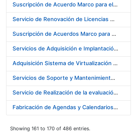
Suscripción de Acuerdo Marco para el Suministro de Material de Acero Inoxidable para la Fábrica de Papel de Seguridad de la FNMT-RCM en Burgos
Servicio de Renovación de Licencias Adobe
Suscripción de Acuerdos Marco para el Suministro de Equipos de Protección Individual (EPI’s)
Servicios de Adquisición e Implantación de un Sistema de Gestión Corporativa e Integrada de la Prevención de Riesgos Laborales
Adquisición Sistema de Virtualización VMWARE CERES
Servicios de Soporte y Mantenimiento de Licencias de Software y Help Desk de la Infraestructura de la Fábrica Nacional de Moneda y Timbre-Real Casa de la Moneda
Servicio de Realización de la evaluación de Riesgos Psicosociales y de salud laboral en los puestos de trabajo de la FNMT-RCM
Fabricación de Agendas y Calendarios para FNMT-RCM
Showing 161 to 170 of 486 entries.