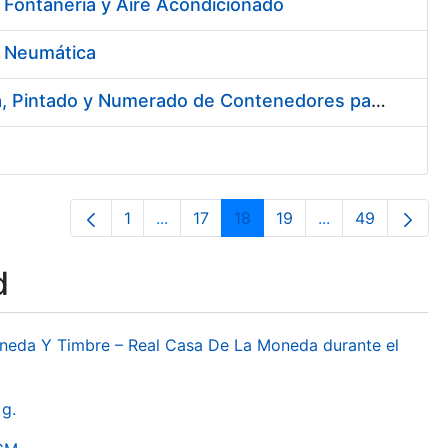
 Fontanería y Aire Acondicionado
e Neumática
Contratación del Servicio de Reforma de la Embocadura, Limpieza, Pintado y Numerado de Contenedores para Moneda de la FNMT-RCM
1
...
17
18
19
...
49
Page
Intermediate Pages Use TAB to naviga
Page
Page
Page
Intermediate Pa
Page
d
oneda Y Timbre – Real Casa De La Moneda durante el
g.