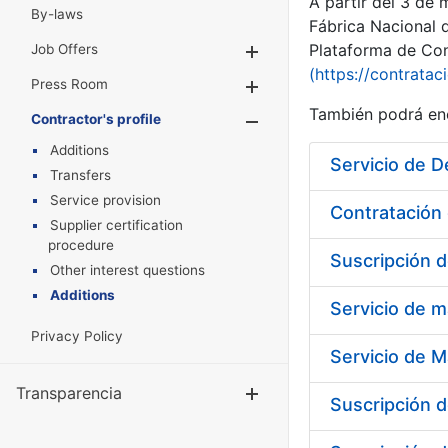
A partir del 3 de
By-laws
Fábrica Nacional 
Plataforma de Cont
Job Offers
Show/Hide
(https://contratac
Press Room
Show/Hide
También podrá enc
Contractor's profile
Show/Hide
Additions
Servicio de D
Transfers
Service provision
Contratación 
Supplier certification
procedure
Suscripción d
Other interest questions
Additions
Servicio de m
Privacy Policy
Servicio de M
Transparencia
Show/Hide
Suscripción d