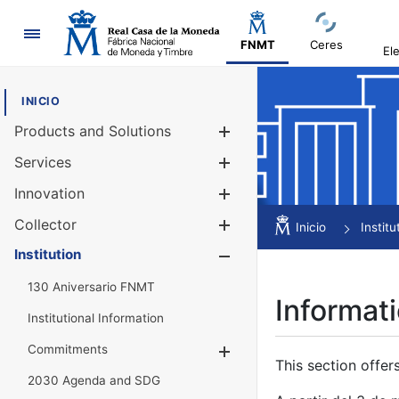
Navigation
FNMT
Ceres
El
INICIO
Products and Solutions
Show/Hide
Services
Show/Hide
Innovation
Show/Hide
Collector
Show/Hide
Inicio
Institu
Institution
Show/Hide
130 Aniversario FNMT
Informati
Institutional Information
Commitments
Show/Hide
This section offer
2030 Agenda and SDG