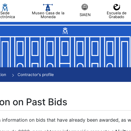
Sede
Museo Casa de la
Escuela de
SIAEN
ectrónica
Moneda
Grabado
tion
Contractor's profile
on on Past Bids
s information on bids that have already been awarded, as we