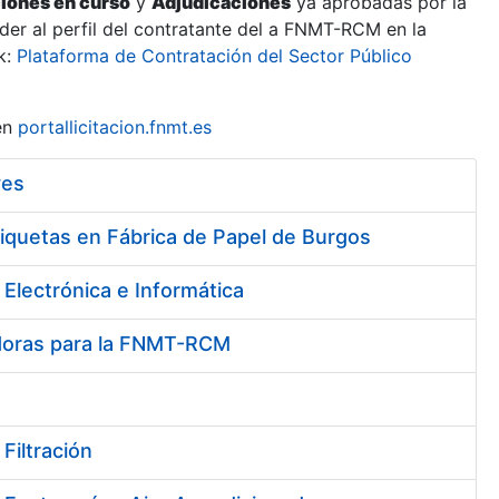
ciones en curso
y
Adjudicaciones
ya aprobadas por la
er al perfil del contratante del a FNMT-RCM en la
k:
Plataforma de Contratación del Sector Público
en
portallicitacion.fnmt.es
ves
riquetas en Fábrica de Papel de Burgos
Electrónica e Informática
vadoras para la FNMT-RCM
Filtración