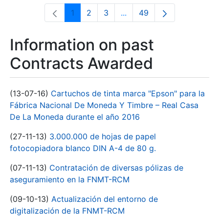
1
2
3
...
49
Page
Page
Page
Intermediate Pages Use T
Page
Information on past
Contracts Awarded
(13-07-16)
Cartuchos de tinta marca "Epson" para la
Fábrica Nacional De Moneda Y Timbre – Real Casa
De La Moneda durante el año 2016
(27-11-13)
3.000.000 de hojas de papel
fotocopiadora blanco DIN A-4 de 80 g.
(07-11-13)
Contratación de diversas pólizas de
aseguramiento en la FNMT-RCM
(09-10-13)
Actualización del entorno de
digitalización de la FNMT-RCM