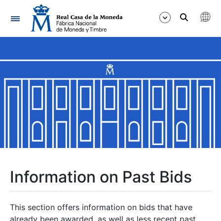
Navigation
Show/Hide
Show/Hide
Show/Hide
Show/Hide
Show/Hide
Information on Past Bids
Show/Hide
This section offers information on bids that have
already been awarded, as well as less recent past