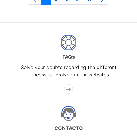
Page
Page
Page
Intermediate Pages Use T
Page
FAQs
Solve your doubts regarding the different
processes involved in our websites
CONTACTO