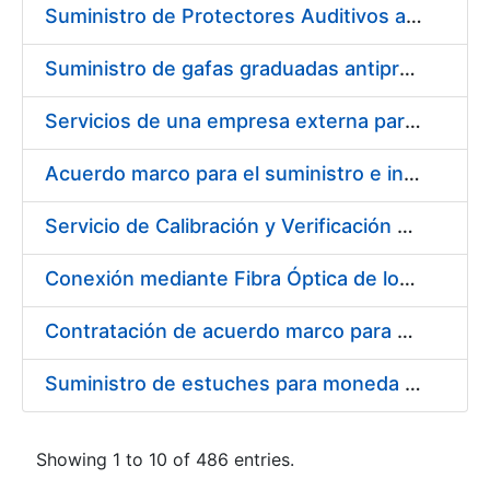
Suministro de Protectores Auditivos a medida para las personas trabajadoras de los Centros de Trabajo de Madrid y Burgos
Suministro de gafas graduadas antiproyecciones para los trabajadores de la FNMT-RCM en los centros de trabajo de Madrid y Burgos
Servicios de una empresa externa para el asesoramiento y resolución de los recursos de alzada que se presentan relacionados con procesos de selección para la FNMT-RCM
Acuerdo marco para el suministro e instalación de persianas, estores y otros complementos
Servicio de Calibración y Verificación Externa de los Equipos de Medición del Servicio de Prevención de la FNMT-RCM
Conexión mediante Fibra Óptica de los Centros de Proceso de Datos (CPDs) de las sedes de la FNMT-RCM de Burgos y Madrid
Contratación de acuerdo marco para el Suministro de Material de Electricidad para la Fábrica Nacional de Moneda y Timbre-Real Casa de la Moneda en su centro de trabajo de Burgos
Suministro de estuches para moneda de 30 €
Showing 1 to 10 of 486 entries.