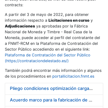
contracts:
Show/Hide
A partir del 3 de mayo de 2022, para obtener
información respecto a
Licitaciones en curso
y
Show/Hide
Adjudicaciones
ya aprobadas por la Fábrica
Show/Hide
Nacional de Moneda y Timbre - Real Casa de la
Moneda, puede acceder al perfil del contratante del
a FNMT-RCM en la Plataforma de Contratación del
Sector Público accediendo en el siguiente link:
Plataforma de Contratación del Sector Público
(https://contrataciondelestado.es/)
También podrá encontrar más información y algunos
de los procedimientos en
portallicitacion.fnmt.es
Pliego condiciones optimización cargas compras firmado
Show/Hide
Acuerdo marco para la fabricación de piezas