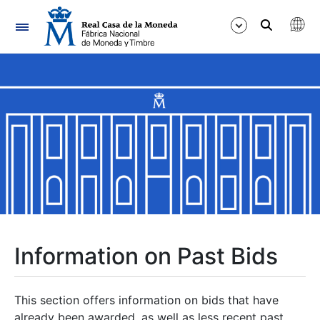
Navigation
Show/Hide
Show/Hide
Show/Hide
Show/Hide
Show/Hide
Information on Past Bids
Show/Hide
This section offers information on bids that have
already been awarded, as well as less recent past