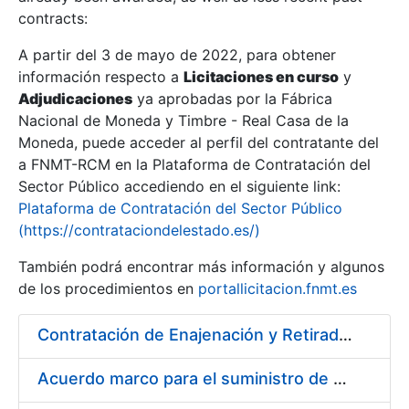
contracts:
Show/Hide
A partir del 3 de mayo de 2022, para obtener
información respecto a
Licitaciones en curso
y
Show/Hide
Adjudicaciones
ya aprobadas por la Fábrica
Show/Hide
Nacional de Moneda y Timbre - Real Casa de la
Moneda, puede acceder al perfil del contratante del
a FNMT-RCM en la Plataforma de Contratación del
Sector Público accediendo en el siguiente link:
Plataforma de Contratación del Sector Público
(https://contrataciondelestado.es/)
También podrá encontrar más información y algunos
de los procedimientos en
portallicitacion.fnmt.es
Contratación de Enajenación y Retirada de Chatarra de Hierro, Acero y Chapa de la RCM-FNMT
Show/Hide
Acuerdo marco para el suministro de material de electricidad para la FNMT RCM en su sede de Madrid