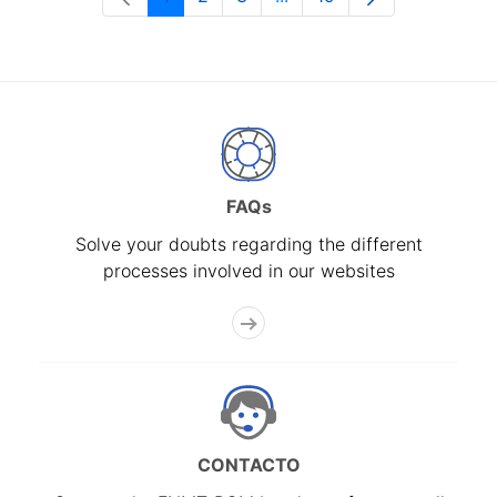
Page
Page
Page
Intermediate Pages Use T
Page
FAQs
Solve your doubts regarding the different
processes involved in our websites
CONTACTO