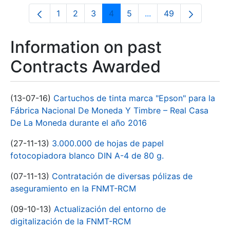
1
2
3
4
5
...
49
Page
Page
Page
Page
Page
Intermediate Pages U
Page
Information on past
Contracts Awarded
(13-07-16)
Cartuchos de tinta marca "Epson" para la
Fábrica Nacional De Moneda Y Timbre – Real Casa
De La Moneda durante el año 2016
(27-11-13)
3.000.000 de hojas de papel
fotocopiadora blanco DIN A-4 de 80 g.
(07-11-13)
Contratación de diversas pólizas de
aseguramiento en la FNMT-RCM
(09-10-13)
Actualización del entorno de
digitalización de la FNMT-RCM