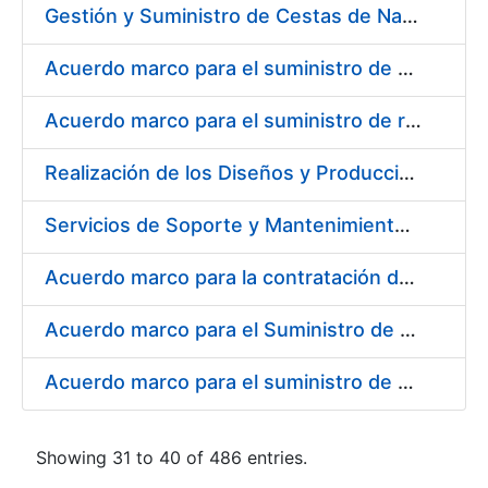
Gestión y Suministro de Cestas de Navidad para los trabajadores de la Fábrica Nacional de Moneda y Timbre-Real Casa de la Moneda (FNMT-RCM) para el año 2021
Acuerdo marco para el suministro de material de transmisiones de potencia, rodamientos, estanqueidad e hidráulica
Acuerdo marco para el suministro de repuestos específicos de maquinaria
Realización de los Diseños y Producción del Material Gráfico, en sus diferentes formatos y dispositivos, para la correcta comunicación, tanto interna como externa, de la entidad pública empresarial, Fábrica Nacional de Moneda y Timbre-Real Casa de la Moneda (FNMT-RCM)
Servicios de Soporte y Mantenimiento Integral (correctivo, preventivo, evolutivo) del Sistema de Gestión del Ciclo de Vida de las Aplicaciones en el Área de Desarrollo de CERES
Acuerdo marco para la contratación del suministro de material de informática para equipos de producción
Acuerdo marco para el Suministro de Consumibles Informáticos
Acuerdo marco para el suministro de material de filtración
Showing 31 to 40 of 486 entries.