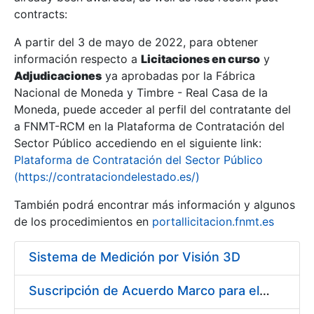
contracts:
Show/Hide
A partir del 3 de mayo de 2022, para obtener
información respecto a
Licitaciones en curso
y
Show/Hide
Adjudicaciones
ya aprobadas por la Fábrica
Show/Hide
Nacional de Moneda y Timbre - Real Casa de la
Moneda, puede acceder al perfil del contratante del
a FNMT-RCM en la Plataforma de Contratación del
Sector Público accediendo en el siguiente link:
Plataforma de Contratación del Sector Público
(https://contrataciondelestado.es/)
También podrá encontrar más información y algunos
de los procedimientos en
portallicitacion.fnmt.es
Sistema de Medición por Visión 3D
Show/Hide
Suscripción de Acuerdo Marco para el Suministro de Material de Herramienta y Materiales Específicos para Mecanizados