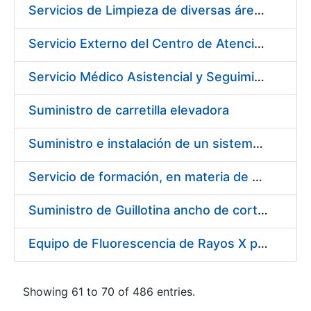
Servicios de Limpieza de diversas áreas y edificios de la Fábrica, Servicio de Acarreo de mobiliario y enseres y Mantenimiento de las Zonas Ajardinadas para la Fábrica de Papel de Burgos de la Fábrica Nacional de Moneda y Timbre – Real Casa de la Moneda
Servicio Externo del Centro de Atención Telefónica (CAT) de la Fábrica Nacional de Moneda y Timbre-Real Casa de la Moneda (Ceres, DNI Electrónico, Revocación/Suspensión/Cancelación de la Suspensión, Devolución, SNE y Trazabilidad del Tabaco)
Servicio Médico Asistencial y Seguimiento del Absentismo Laboral para la Fábrica Nacional de Moneda y Timbre – Real Casa de la Moneda en Burgos
Suministro de carretilla elevadora
Suministro e instalación de un sistema continuo de monitorización de las emisiones de la caldera en la fábrica de papel Burgos, FNMT-RCM
Servicio de formación, en materia de prevención de riesgos laborales, de cursos de operador de carretillas de manutención, puente grúa, polipastos y plataformas móviles de personal (pemp), en sus sedes de Madrid y Burgos.
Suministro de Guillotina ancho de corte 92 cm
Equipo de Fluorescencia de Rayos X por Dispersión de Energías (EDXRF)
Showing 61 to 70 of 486 entries.