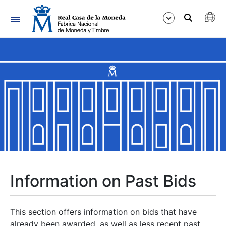
Navigation
Show/Hide
Show/Hide
Show/Hide
Show/Hide
Show/Hide
Information on Past Bids
Show/Hide
This section offers information on bids that have
already been awarded, as well as less recent past