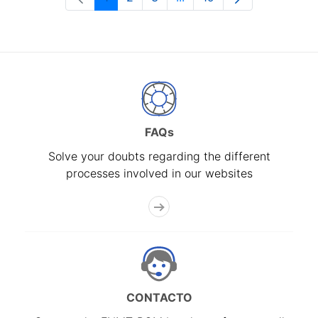
Page
Page
Page
Intermediate Pages Use T
Page
FAQs
Solve your doubts regarding the different
processes involved in our websites
CONTACTO