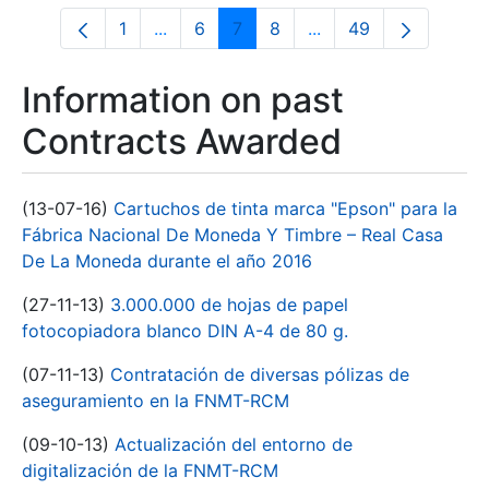
1
...
6
7
8
...
49
Page
Intermediate Pages Use TAB to navigate
Page
Page
Page
Intermediate Pages U
Page
Information on past
Contracts Awarded
(13-07-16)
Cartuchos de tinta marca "Epson" para la
Fábrica Nacional De Moneda Y Timbre – Real Casa
De La Moneda durante el año 2016
(27-11-13)
3.000.000 de hojas de papel
fotocopiadora blanco DIN A-4 de 80 g.
(07-11-13)
Contratación de diversas pólizas de
aseguramiento en la FNMT-RCM
(09-10-13)
Actualización del entorno de
digitalización de la FNMT-RCM