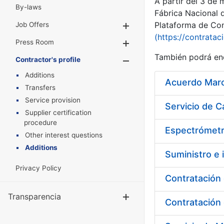
A partir del 3 de
By-laws
Fábrica Nacional 
Plataforma de Cont
Job Offers
Show/Hide
(https://contratac
Press Room
Show/Hide
También podrá enc
Contractor's profile
Show/Hide
Additions
Acuerdo Marco
Transfers
Service provision
Supplier certification
procedure
Espectrómetr
Other interest questions
Additions
Suministro e i
Privacy Policy
Contratación 
Transparencia
Show/Hide
Contratación 