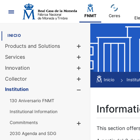
Navigation
FNMT
Ceres
El
INICIO
Products and Solutions
Show/Hide
Services
Show/Hide
Innovation
Show/Hide
Collector
Show/Hide
Inicio
Institu
Institution
Show/Hide
130 Aniversario FNMT
Informati
Institutional Information
Commitments
Show/Hide
This section offer
2030 Agenda and SDG