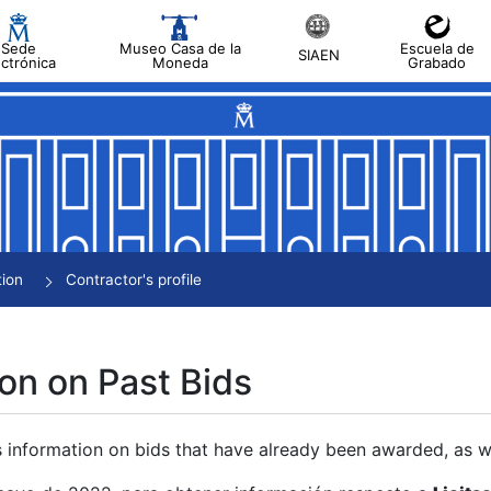
Sede
Museo Casa de la
Escuela de
SIAEN
ectrónica
Moneda
Grabado
tion
Contractor's profile
on on Past Bids
s information on bids that have already been awarded, as we