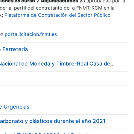
ciones en curso
y
Adjudicaciones
ya aprobadas por la
er al perfil del contratante del a FNMT-RCM en la
k:
Plataforma de Contratación del Sector Público
en
portallicitacion.fnmt.es
 Ferretería
Servicio de Cafetería y Comedor en la sede central de la Fábrica Nacional de Moneda y Timbre-Real Casa de la Moneda en Madrid
de Urgencias
arbonato y plásticos durante el año 2021