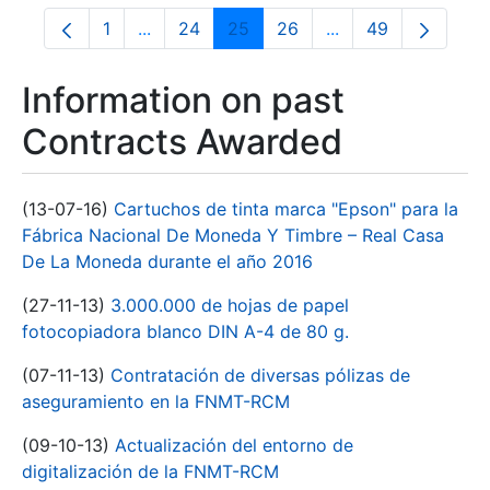
1
...
24
25
26
...
49
Page
Intermediate Pages Use TAB to navigate.
Page
Page
Page
Intermediate Pages
Page
Information on past
Contracts Awarded
(13-07-16)
Cartuchos de tinta marca "Epson" para la
Fábrica Nacional De Moneda Y Timbre – Real Casa
De La Moneda durante el año 2016
(27-11-13)
3.000.000 de hojas de papel
fotocopiadora blanco DIN A-4 de 80 g.
(07-11-13)
Contratación de diversas pólizas de
aseguramiento en la FNMT-RCM
(09-10-13)
Actualización del entorno de
digitalización de la FNMT-RCM