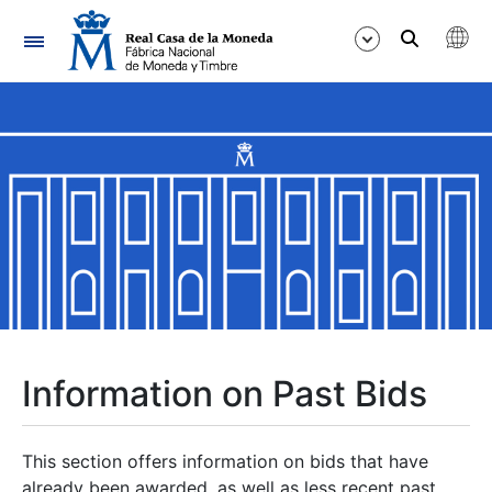
Navigation
Show/Hide
Show/Hide
Show/Hide
Show/Hide
Show/Hide
Information on Past Bids
Show/Hide
This section offers information on bids that have
already been awarded, as well as less recent past