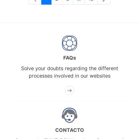
Page
Page
Page
Intermediate Pages Use T
Page
FAQs
Solve your doubts regarding the different
processes involved in our websites
CONTACTO