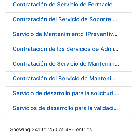
Contratación de Servicio de Formación en Idiomas
Contratación del Servicio de Soporte y Mantenimiento de Aplicaciones de Control Industrial
Servicio de Mantenimiento (Preventivo, Correctivo y Legal) de los Aparatos Elevadores de la Fábrica Nacional de Moneda y Timbre-Real Casa de la Moneda en Madrid
Contratación de los Servicios de Administración, Soporte, Mantenimiento y Help Desk de la Infraestructura de la Fábrica Nacional de Moneda y Timbre-Real Casa de la Moneda
Contratación de Servicio de Mantenimiento de Equipamiento Oracle en CERES
Contratación del Servicio de Mantenimiento de SIEM de CERES
Servicio de desarrollo para la solicitud de expedición y revocación de la infraestructura de clave pública de emisión de certificados SSL
Servicios de desarrollo para la validación/aceptación y revocación de solicitudes de expedición de la infraestructura de clave pública de emisión de certificados SSL
Showing 241 to 250 of 486 entries.