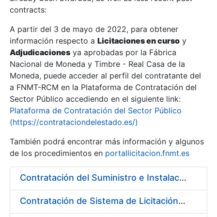
contracts:
Show/Hide
A partir del 3 de mayo de 2022, para obtener
información respecto a
Licitaciones en curso
y
Show/Hide
Adjudicaciones
ya aprobadas por la Fábrica
Show/Hide
Nacional de Moneda y Timbre - Real Casa de la
Moneda, puede acceder al perfil del contratante del
a FNMT-RCM en la Plataforma de Contratación del
Sector Público accediendo en el siguiente link:
Plataforma de Contratación del Sector Público
(https://contrataciondelestado.es/)
También podrá encontrar más información y algunos
de los procedimientos en
portallicitacion.fnmt.es
Contratación del Suministro e Instalación de un Rebobinador de Banda de Papel
Show/Hide
Contratación de Sistema de Licitación Electrónica en la Fábrica Nacional de Moneda y Timbre-Real Casa de la Moneda