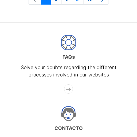
Page
Page
Page
Intermediate Pages Use T
Page
FAQs
Solve your doubts regarding the different
processes involved in our websites
CONTACTO