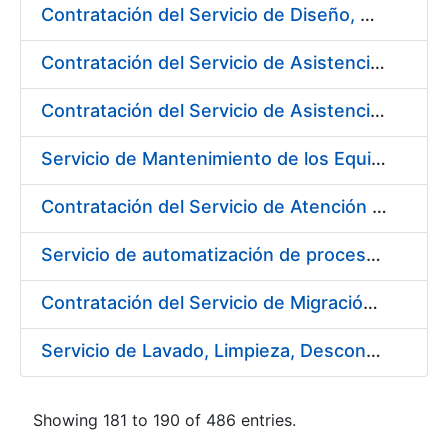
Contratación del Servicio de Diseño, Construcción, Montaje y Desmontaje de Stands para diferentes Ferias y Jornadas Nacionales e Internacionales
Contratación del Servicio de Asistencia Técnica en Obras Menores para Fábrica de Papel
Contratación del Servicio de Asistencia Técnica Mecánica para Fábrica de Papel de Burgos
Servicio de Mantenimiento de los Equipos de Transporte de Cargas y Elevación para Fábrica de Papel
Contratación del Servicio de Atención al Público en la Tienda del Museo Casa de la Moneda, de la Fábrica Nacional de Moneda y Timbre-Real Casa de la Moneda
Servicio de automatización de procesos, de la Fábrica Nacional de Moneda y Timbre-Real Casa de la Moneda
Contratación del Servicio de Migración del Sistema ACSFE a Opentext
Servicio de Lavado, Limpieza, Descontaminación y Desinfección de la Ropa de Trabajo del Personal de la FNMT-RCM
Showing 181 to 190 of 486 entries.