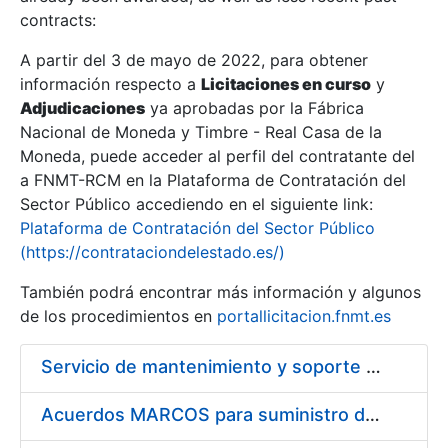
contracts:
Show/Hide
A partir del 3 de mayo de 2022, para obtener
información respecto a
Licitaciones en curso
y
Show/Hide
Adjudicaciones
ya aprobadas por la Fábrica
Show/Hide
Nacional de Moneda y Timbre - Real Casa de la
Moneda, puede acceder al perfil del contratante del
a FNMT-RCM en la Plataforma de Contratación del
Sector Público accediendo en el siguiente link:
Plataforma de Contratación del Sector Público
(https://contrataciondelestado.es/)
También podrá encontrar más información y algunos
de los procedimientos en
portallicitacion.fnmt.es
Servicio de mantenimiento y soporte Sistema SIEM
Show/Hide
Acuerdos MARCOS para suministro de material de ferretería