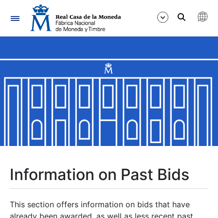
Navigation
Show/Hide
Show/Hide
Show/Hide
Show/Hide
Show/Hide
Information on Past Bids
Show/Hide
This section offers information on bids that have
already been awarded, as well as less recent past