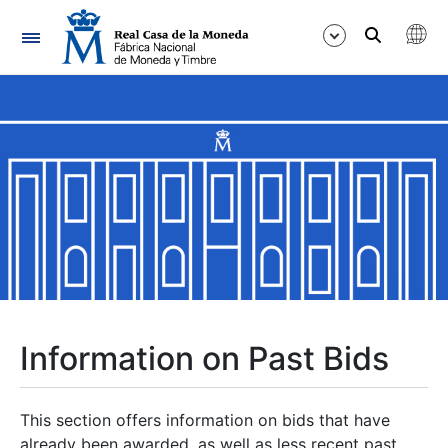
Navigation
Show/Hide
Show/Hide
Show/Hide
Show/Hide
Show/Hide
Information on Past Bids
Show/Hide
This section offers information on bids that have
already been awarded, as well as less recent past