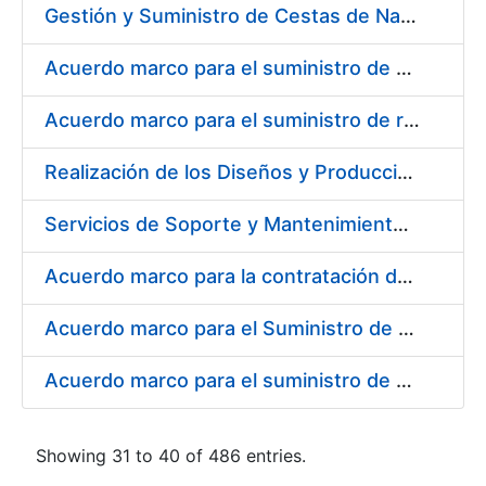
Gestión y Suministro de Cestas de Navidad para los trabajadores de la Fábrica Nacional de Moneda y Timbre-Real Casa de la Moneda (FNMT-RCM) para el año 2021
Acuerdo marco para el suministro de material de transmisiones de potencia, rodamientos, estanqueidad e hidráulica
Acuerdo marco para el suministro de repuestos específicos de maquinaria
Realización de los Diseños y Producción del Material Gráfico, en sus diferentes formatos y dispositivos, para la correcta comunicación, tanto interna como externa, de la entidad pública empresarial, Fábrica Nacional de Moneda y Timbre-Real Casa de la Moneda (FNMT-RCM)
Servicios de Soporte y Mantenimiento Integral (correctivo, preventivo, evolutivo) del Sistema de Gestión del Ciclo de Vida de las Aplicaciones en el Área de Desarrollo de CERES
Acuerdo marco para la contratación del suministro de material de informática para equipos de producción
Acuerdo marco para el Suministro de Consumibles Informáticos
Acuerdo marco para el suministro de material de filtración
Showing 31 to 40 of 486 entries.