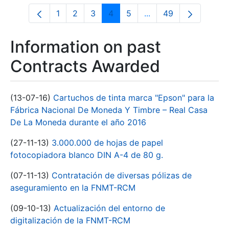
1
2
3
4
5
...
49
Page
Page
Page
Page
Page
Intermediate Pages U
Page
Information on past
Contracts Awarded
(13-07-16)
Cartuchos de tinta marca "Epson" para la
Fábrica Nacional De Moneda Y Timbre – Real Casa
De La Moneda durante el año 2016
(27-11-13)
3.000.000 de hojas de papel
fotocopiadora blanco DIN A-4 de 80 g.
(07-11-13)
Contratación de diversas pólizas de
aseguramiento en la FNMT-RCM
(09-10-13)
Actualización del entorno de
digitalización de la FNMT-RCM