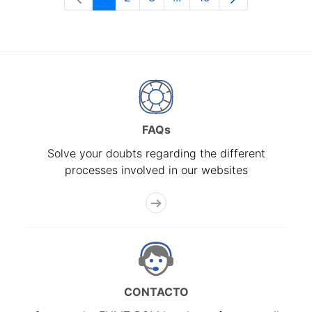
Page
Page
Page
Intermediate Pages Use T
Page
FAQs
Solve your doubts regarding the different
processes involved in our websites
CONTACTO