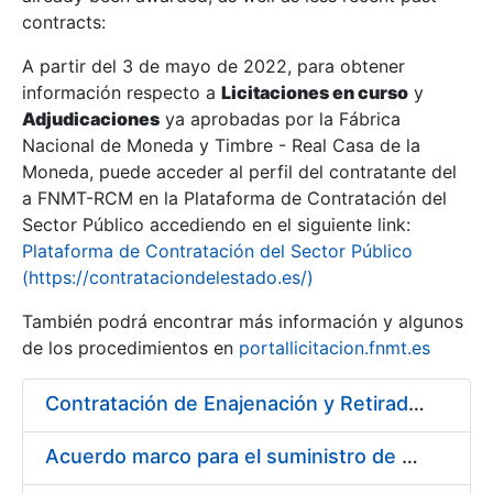
contracts:
Show/Hide
A partir del 3 de mayo de 2022, para obtener
información respecto a
Licitaciones en curso
y
Show/Hide
Adjudicaciones
ya aprobadas por la Fábrica
Show/Hide
Nacional de Moneda y Timbre - Real Casa de la
Moneda, puede acceder al perfil del contratante del
a FNMT-RCM en la Plataforma de Contratación del
Sector Público accediendo en el siguiente link:
Plataforma de Contratación del Sector Público
(https://contrataciondelestado.es/)
También podrá encontrar más información y algunos
de los procedimientos en
portallicitacion.fnmt.es
Contratación de Enajenación y Retirada de Chatarra de Hierro, Acero y Chapa de la RCM-FNMT
Show/Hide
Acuerdo marco para el suministro de material de electricidad para la FNMT RCM en su sede de Madrid