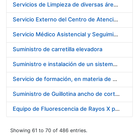
Servicios de Limpieza de diversas áreas y edificios de la Fábrica, Servicio de Acarreo de mobiliario y enseres y Mantenimiento de las Zonas Ajardinadas para la Fábrica de Papel de Burgos de la Fábrica Nacional de Moneda y Timbre – Real Casa de la Moneda
Servicio Externo del Centro de Atención Telefónica (CAT) de la Fábrica Nacional de Moneda y Timbre-Real Casa de la Moneda (Ceres, DNI Electrónico, Revocación/Suspensión/Cancelación de la Suspensión, Devolución, SNE y Trazabilidad del Tabaco)
Servicio Médico Asistencial y Seguimiento del Absentismo Laboral para la Fábrica Nacional de Moneda y Timbre – Real Casa de la Moneda en Burgos
Suministro de carretilla elevadora
Suministro e instalación de un sistema continuo de monitorización de las emisiones de la caldera en la fábrica de papel Burgos, FNMT-RCM
Servicio de formación, en materia de prevención de riesgos laborales, de cursos de operador de carretillas de manutención, puente grúa, polipastos y plataformas móviles de personal (pemp), en sus sedes de Madrid y Burgos.
Suministro de Guillotina ancho de corte 92 cm
Equipo de Fluorescencia de Rayos X por Dispersión de Energías (EDXRF)
Showing 61 to 70 of 486 entries.