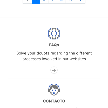
Page
Page
Page
Intermediate Pages Use T
Page
FAQs
Solve your doubts regarding the different
processes involved in our websites
CONTACTO