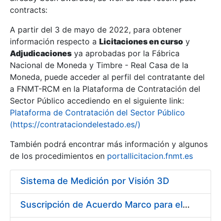
contracts:
Show/Hide
A partir del 3 de mayo de 2022, para obtener
información respecto a
Licitaciones en curso
y
Show/Hide
Adjudicaciones
ya aprobadas por la Fábrica
Show/Hide
Nacional de Moneda y Timbre - Real Casa de la
Moneda, puede acceder al perfil del contratante del
a FNMT-RCM en la Plataforma de Contratación del
Sector Público accediendo en el siguiente link:
Plataforma de Contratación del Sector Público
(https://contrataciondelestado.es/)
También podrá encontrar más información y algunos
de los procedimientos en
portallicitacion.fnmt.es
Sistema de Medición por Visión 3D
Show/Hide
Suscripción de Acuerdo Marco para el Suministro de Material de Herramienta y Materiales Específicos para Mecanizados