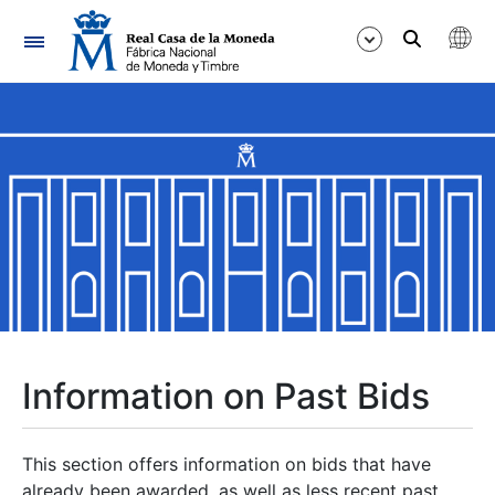
Navigation
Show/Hide
Show/Hide
Show/Hide
Show/Hide
Show/Hide
Information on Past Bids
Show/Hide
This section offers information on bids that have
already been awarded, as well as less recent past