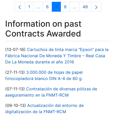
1
...
6
7
8
...
49
Page
Intermediate Pages Use TAB to navigate
Page
Page
Page
Intermediate Pages U
Page
Information on past
Contracts Awarded
(13-07-16)
Cartuchos de tinta marca "Epson" para la
Fábrica Nacional De Moneda Y Timbre – Real Casa
De La Moneda durante el año 2016
(27-11-13)
3.000.000 de hojas de papel
fotocopiadora blanco DIN A-4 de 80 g.
(07-11-13)
Contratación de diversas pólizas de
aseguramiento en la FNMT-RCM
(09-10-13)
Actualización del entorno de
digitalización de la FNMT-RCM