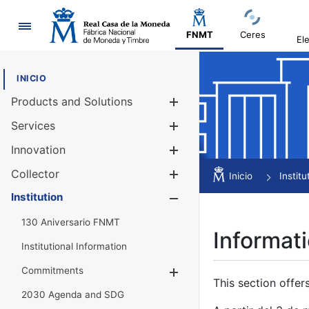
Navigation
FNMT
Ceres
El
INICIO
Products and Solutions
Show/Hide
Services
Show/Hide
Innovation
Show/Hide
Collector
Show/Hide
Inicio
Institu
Institution
Show/Hide
130 Aniversario FNMT
Informati
Institutional Information
Commitments
Show/Hide
This section offer
2030 Agenda and SDG