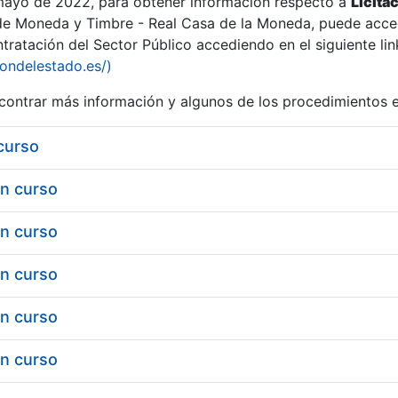
 mayo de 2022, para obtener información respecto a
Licita
de Moneda y Timbre - Real Casa de la Moneda, puede acced
ratación del Sector Público accediendo en el siguiente lin
iondelestado.es/)
ontrar más información y algunos de los procedimientos 
 curso
en curso
en curso
en curso
en curso
en curso