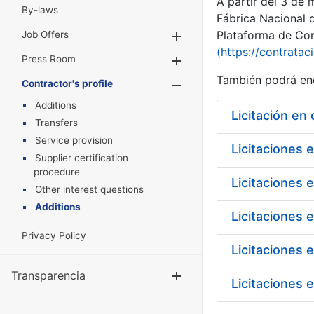
A partir del 3 de
By-laws
Fábrica Nacional 
Plataforma de Cont
Job Offers
Show/Hide
(https://contratac
Press Room
Show/Hide
También podrá enc
Contractor's profile
Show/Hide
Additions
Licitación en
Transfers
Service provision
Licitaciones 
Supplier certification
procedure
Licitaciones 
Other interest questions
Additions
Licitaciones 
Privacy Policy
Licitaciones 
Transparencia
Show/Hide
Licitaciones 