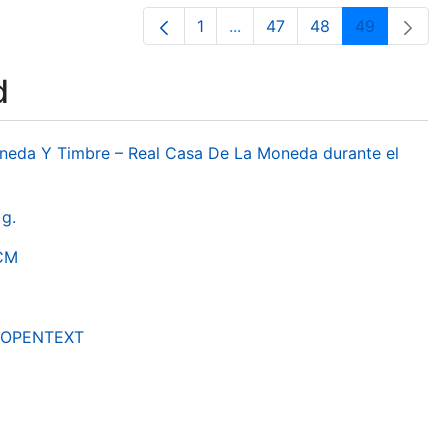
1
...
47
48
49
Page
Intermediate Pages Use TAB 
Page
Page
Page
d
oneda Y Timbre – Real Casa De La Moneda durante el
g.
RCM
by OPENTEXT