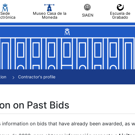
Sede
Museo Casa de la
Escuela de
SIAEN
ectrónica
Moneda
Grabado
tion
Contractor's profile
on on Past Bids
s information on bids that have already been awarded, as we