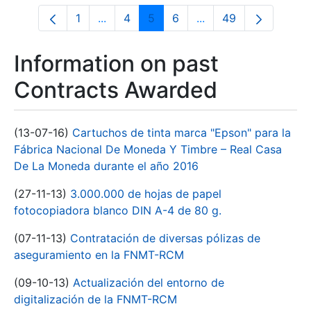
1
...
4
5
6
...
49
Page
Intermediate Pages Use TAB to navigate
Page
Page
Page
Intermediate Pages U
Page
Information on past
Contracts Awarded
(13-07-16)
Cartuchos de tinta marca "Epson" para la
Fábrica Nacional De Moneda Y Timbre – Real Casa
De La Moneda durante el año 2016
(27-11-13)
3.000.000 de hojas de papel
fotocopiadora blanco DIN A-4 de 80 g.
(07-11-13)
Contratación de diversas pólizas de
aseguramiento en la FNMT-RCM
(09-10-13)
Actualización del entorno de
digitalización de la FNMT-RCM