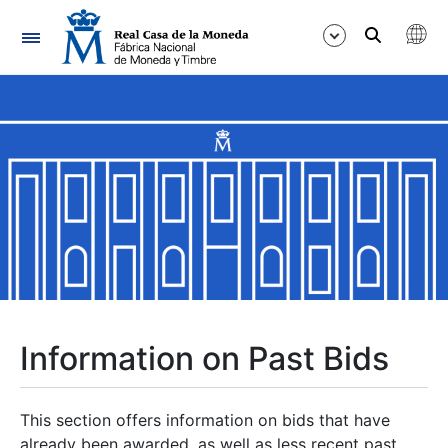
Navigation
Show/Hide
Show/Hide
Show/Hide
Show/Hide
Show/Hide
Information on Past Bids
Show/Hide
This section offers information on bids that have
already been awarded, as well as less recent past