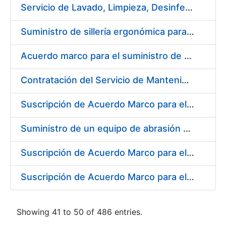
Servicio de Lavado, Limpieza, Desinfección y Descontaminación de la ropa de trabajo del personal de la FNMT-RCM de Madrid
Suministro de sillería ergonómica para la FNMT-RCM
Acuerdo marco para el suministro de material de fontanería y aire acondicionado
Contratación del Servicio de Mantenimiento de Carretillas Transportadoras-elevadoras
Suscripción de Acuerdo Marco para el Suministro de Material de Filtración
Suministro de un equipo de abrasión para ensayos de laboratorio
Suscripción de Acuerdo Marco para el Suministro de Material de Neumática
Suscripción de Acuerdo Marco para el Suministro de Material de Ferretería de la Entidad Pública Empresarial Fábrica Nacional de Moneda y Timbre-Real Casa de la Moneda
Showing 41 to 50 of 486 entries.