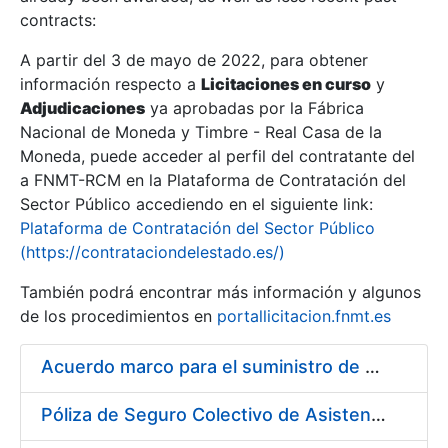
contracts:
Show/Hide
A partir del 3 de mayo de 2022, para obtener
información respecto a
Licitaciones en curso
y
Show/Hide
Adjudicaciones
ya aprobadas por la Fábrica
Show/Hide
Nacional de Moneda y Timbre - Real Casa de la
Moneda, puede acceder al perfil del contratante del
a FNMT-RCM en la Plataforma de Contratación del
Sector Público accediendo en el siguiente link:
Plataforma de Contratación del Sector Público
(https://contrataciondelestado.es/)
También podrá encontrar más información y algunos
de los procedimientos en
portallicitacion.fnmt.es
Acuerdo marco para el suministro de material de droguería y limpieza a la FNMT-RCM
Show/Hide
Póliza de Seguro Colectivo de Asistencia Sanitaria