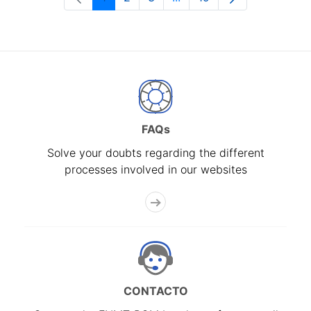
Page
Page
Page
Intermediate Pages Use T
Page
FAQs
Solve your doubts regarding the different
processes involved in our websites
CONTACTO