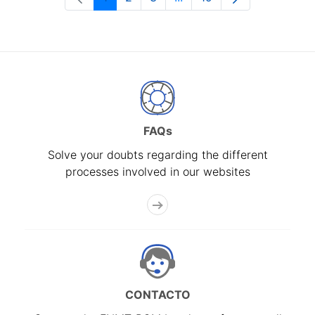
Page
Page
Page
Intermediate Pages Use T
Page
FAQs
Solve your doubts regarding the different
processes involved in our websites
CONTACTO