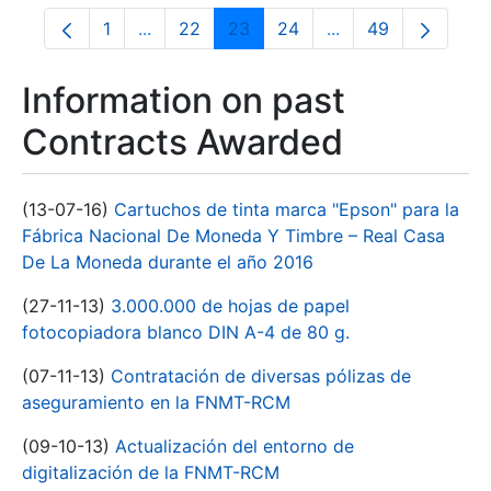
1
...
22
23
24
...
49
Page
Intermediate Pages Use TAB to navigate.
Page
Page
Page
Intermediate Pages
Page
Information on past
Contracts Awarded
(13-07-16)
Cartuchos de tinta marca "Epson" para la
Fábrica Nacional De Moneda Y Timbre – Real Casa
De La Moneda durante el año 2016
(27-11-13)
3.000.000 de hojas de papel
fotocopiadora blanco DIN A-4 de 80 g.
(07-11-13)
Contratación de diversas pólizas de
aseguramiento en la FNMT-RCM
(09-10-13)
Actualización del entorno de
digitalización de la FNMT-RCM