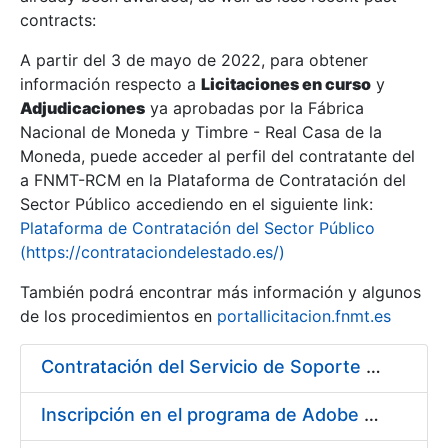
contracts:
Show/Hide
A partir del 3 de mayo de 2022, para obtener
información respecto a
Licitaciones en curso
y
Show/Hide
Adjudicaciones
ya aprobadas por la Fábrica
Show/Hide
Nacional de Moneda y Timbre - Real Casa de la
Moneda, puede acceder al perfil del contratante del
a FNMT-RCM en la Plataforma de Contratación del
Sector Público accediendo en el siguiente link:
Plataforma de Contratación del Sector Público
(https://contrataciondelestado.es/)
También podrá encontrar más información y algunos
de los procedimientos en
portallicitacion.fnmt.es
Contratación del Servicio de Soporte de Sistemas BMC
Show/Hide
Inscripción en el programa de Adobe CLP