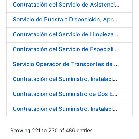
Contratación del Servicio de Asistencia Técnica Ambiental en la Fábrica de Papel de Burgos
Servicio de Puesta a Disposición, Aprovisionamiento y Mantenimiento de Máquinas Expendedoras de Alimentos Sólidos y Bebidas Calientes y Frías
Contratación del Servicio de Limpieza en la FNMT-RCM para el año 2018
Contratación del Servicio de Especialistas Técnicos en Prevención y Extinción de Incendios en los centros de la Fábrica Nacional de Moneda y Timbre – Real Casa de la Moneda
Servicio Operador de Transportes de Seguridad para los diferentes Servicios de Mercancías de la Fábrica Nacional de Moneda y Timbre-Real Casa de la Moneda
Contratación del Suministro, Instalación y Puesta en Marcha de Equipos y Sistemas de Seguridad para el nuevo edificio de la Fábrica de Papel, en Burgos, de la FNMT-RCM
Contratación del Suministro de Dos Enfriadoras de Agua para la Central de Producción EF-3 en la Fábrica Nacional de Moneda y Timbre-Real Casa de la Moneda
Contratación del Suministro, Instalación y Puesta en Marcha de los sistemas de Aire Acondicionado para nueva Máquina de Papel
Showing 221 to 230 of 486 entries.