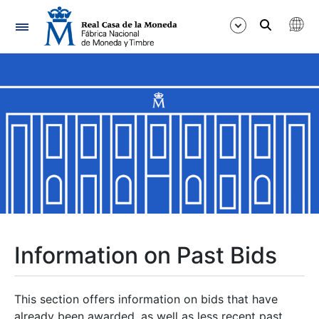
Navigation
Show/Hide
Show/Hide
Show/Hide
Show/Hide
Show/Hide
Information on Past Bids
Show/Hide
This section offers information on bids that have
already been awarded, as well as less recent past