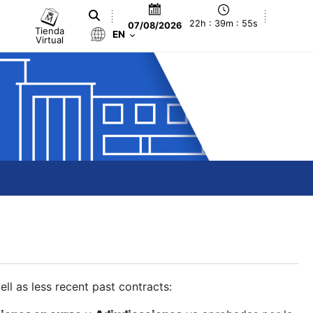
22h : 39m : 55s
07/08/2026
Tienda
EN
Virtual
ll as less recent past contracts: