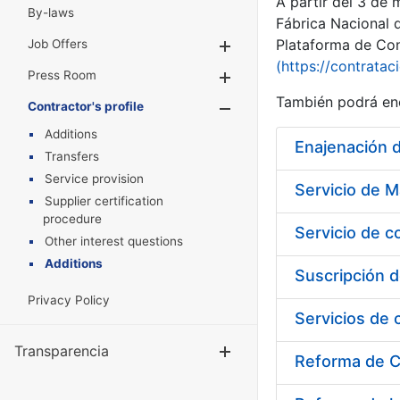
A partir del 3 de
By-laws
Fábrica Nacional 
Plataforma de Cont
Job Offers
Show/Hide
(https://contratac
Press Room
Show/Hide
También podrá enc
Contractor's profile
Show/Hide
Additions
Enajenación 
Transfers
Service provision
Supplier certification
procedure
Servicio de c
Other interest questions
Additions
Privacy Policy
Transparencia
Show/Hide
Reforma de C