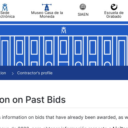
Sede
Museo Casa de la
Escuela de
SIAEN
ectrónica
Moneda
Grabado
tion
Contractor's profile
on on Past Bids
s information on bids that have already been awarded, as we