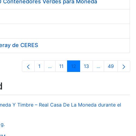
00 Contenedores Verdes para Moneda
iferay de CERES
1
...
11
12
13
...
49
Page
Intermediate Pages Use TAB to navig
Page
Page
Page
Intermediate Pa
Page
d
oneda Y Timbre – Real Casa De La Moneda durante el
g.