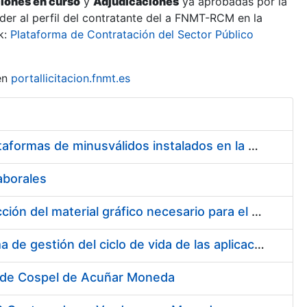
ciones en curso
y
Adjudicaciones
ya aprobadas por la
er al perfil del contratante del a FNMT-RCM en la
k:
Plataforma de Contratación del Sector Público
en
portallicitacion.fnmt.es
Servicio de Mantenimiento de los ascensores, montacargas y plataformas de minusválidos instalados en la FNMT-RCM
aborales
Suscripción de acuerdo marco para el servicio de diseño y producción del material gráfico necesario para el desarrollo de la actividad comercial, institucional y cultural de la entidad pública empresarial Fábrica Nacional de Moneda y Timbre-Real Casa de la Moneda (FNMT-RCM)
Servicios de consultoría para implantación por fases de un sistema de gestión del ciclo de vida de las aplicaciones en el área de desarrollo de CERES (fase 2)
 de Cospel de Acuñar Moneda