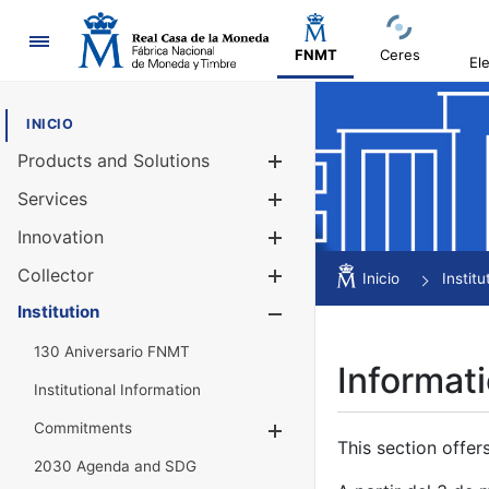
Navigation
FNMT
Ceres
El
INICIO
Products and Solutions
Show/Hide
Services
Show/Hide
Innovation
Show/Hide
Collector
Show/Hide
Inicio
Institu
Institution
Show/Hide
130 Aniversario FNMT
Informati
Institutional Information
Commitments
Show/Hide
This section offer
2030 Agenda and SDG