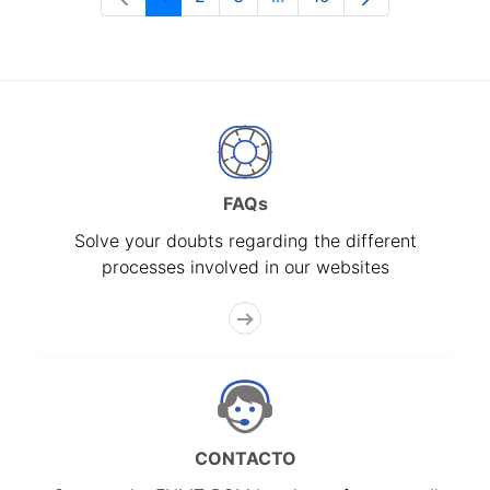
Page
Page
Page
Intermediate Pages Use T
Page
FAQs
Solve your doubts regarding the different
processes involved in our websites
CONTACTO