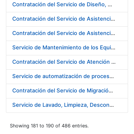
Contratación del Servicio de Diseño, Construcción, Montaje y Desmontaje de Stands para diferentes Ferias y Jornadas Nacionales e Internacionales
Contratación del Servicio de Asistencia Técnica en Obras Menores para Fábrica de Papel
Contratación del Servicio de Asistencia Técnica Mecánica para Fábrica de Papel de Burgos
Servicio de Mantenimiento de los Equipos de Transporte de Cargas y Elevación para Fábrica de Papel
Contratación del Servicio de Atención al Público en la Tienda del Museo Casa de la Moneda, de la Fábrica Nacional de Moneda y Timbre-Real Casa de la Moneda
Servicio de automatización de procesos, de la Fábrica Nacional de Moneda y Timbre-Real Casa de la Moneda
Contratación del Servicio de Migración del Sistema ACSFE a Opentext
Servicio de Lavado, Limpieza, Descontaminación y Desinfección de la Ropa de Trabajo del Personal de la FNMT-RCM
Showing 181 to 190 of 486 entries.