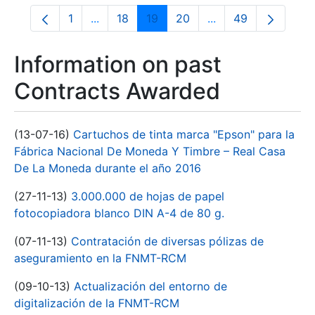
1
...
18
19
20
...
49
Page
Intermediate Pages Use TAB to navigate.
Page
Page
Page
Intermediate Pages
Page
Information on past
Contracts Awarded
(13-07-16)
Cartuchos de tinta marca "Epson" para la
Fábrica Nacional De Moneda Y Timbre – Real Casa
De La Moneda durante el año 2016
(27-11-13)
3.000.000 de hojas de papel
fotocopiadora blanco DIN A-4 de 80 g.
(07-11-13)
Contratación de diversas pólizas de
aseguramiento en la FNMT-RCM
(09-10-13)
Actualización del entorno de
digitalización de la FNMT-RCM