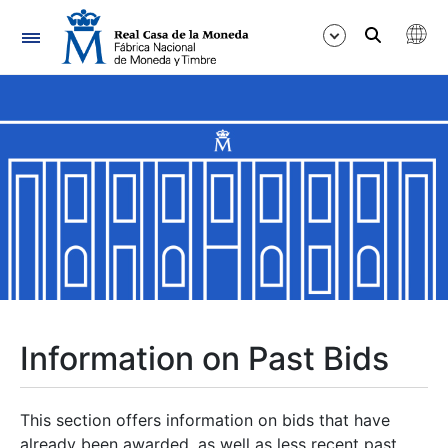
Navigation
Show/Hide
Show/Hide
Show/Hide
Show/Hide
Show/Hide
Information on Past Bids
Show/Hide
This section offers information on bids that have
already been awarded, as well as less recent past