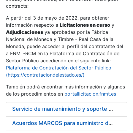
contracts:
Show/Hide
A partir del 3 de mayo de 2022, para obtener
información respecto a
Licitaciones en curso
y
Show/Hide
Adjudicaciones
ya aprobadas por la Fábrica
Show/Hide
Nacional de Moneda y Timbre - Real Casa de la
Moneda, puede acceder al perfil del contratante del
a FNMT-RCM en la Plataforma de Contratación del
Sector Público accediendo en el siguiente link:
Plataforma de Contratación del Sector Público
(https://contrataciondelestado.es/)
También podrá encontrar más información y algunos
de los procedimientos en
portallicitacion.fnmt.es
Servicio de mantenimiento y soporte Sistema SIEM
Show/Hide
Acuerdos MARCOS para suministro de material de ferretería