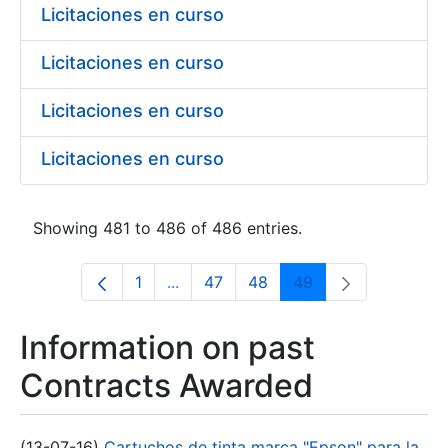
Licitaciones en curso
Licitaciones en curso
Licitaciones en curso
Licitaciones en curso
Showing 481 to 486 of 486 entries.
1
...
47
48
49
Page
Intermediate Pages Use TAB to navi
Page
Page
Page
Information on past
Contracts Awarded
(13-07-16)
Cartuchos de tinta marca "Epson" para la