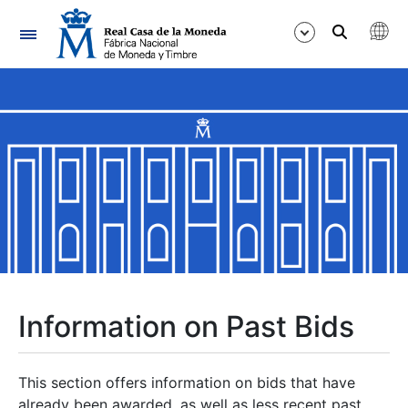
Navigation
Show/Hide
Show/Hide
Show/Hide
Show/Hide
Show/Hide
Information on Past Bids
Show/Hide
This section offers information on bids that have
already been awarded, as well as less recent past