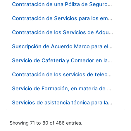
Contratación de una Póliza de Seguro Colectivo de Asistencia Sanitaria para la Fábrica Nacional de Moneda y Timbre – Real Casa de la Moneda
Contratación de Servicios para los empleados de la Fábrica Nacional de Moneda y Timbre-Real Casa de la Moneda para el año 2020, en ejecución de la sentencia número 511/2020 de la Sala de lo Social del Tribunal Supremo (Cesta de Navidad)
Contratación de los Servicios de Adquisición, Renovación y Mantenimiento de Licencias Software de Ofimática ( 2 lotes)
Suscripción de Acuerdo Marco para el Suministro de Material de Acero Inoxidable de la Entidad Pública Empresarial Fábrica Nacional de Moneda y Timbre-Real Casa de la Moneda (FNMT-RCM)
Servicio de Cafetería y Comedor en la sede central de la Fábrica Nacional de Moneda y Timbre-Real Casa de la Moneda en Madrid
Contratación de los servicios de telecomunicaciones para la FNMT-RCM
Servicio de Formación, en materia de Prevención de Riesgos Laborales, de Cursos de Operador de Carretillas de Manutención, Puente Grúa, Polipastos y Plataformas Móviles de Personal (PEMP), en su sede de Madrid y Burgos
Servicios de asistencia técnica para la realización de análisis de las aguas potables
Showing 71 to 80 of 486 entries.