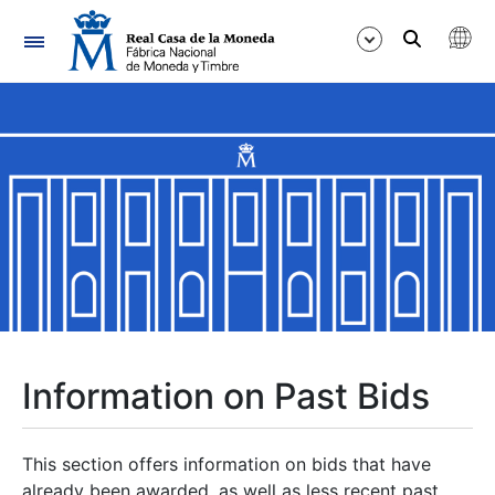
Navigation
Show/Hide
Show/Hide
Show/Hide
Show/Hide
Show/Hide
Information on Past Bids
Show/Hide
This section offers information on bids that have
already been awarded, as well as less recent past