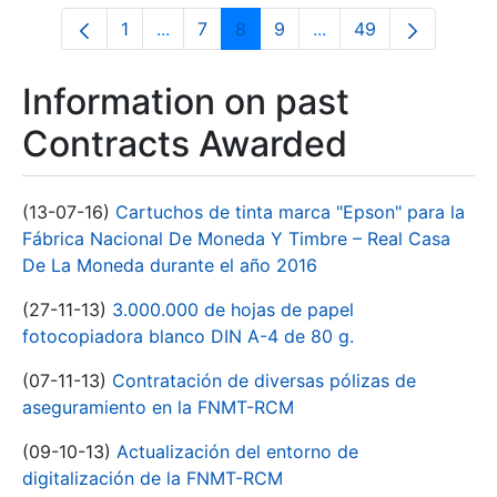
1
...
7
8
9
...
49
Page
Intermediate Pages Use TAB to navigate
Page
Page
Page
Intermediate Pages U
Page
Information on past
Contracts Awarded
(13-07-16)
Cartuchos de tinta marca "Epson" para la
Fábrica Nacional De Moneda Y Timbre – Real Casa
De La Moneda durante el año 2016
(27-11-13)
3.000.000 de hojas de papel
fotocopiadora blanco DIN A-4 de 80 g.
(07-11-13)
Contratación de diversas pólizas de
aseguramiento en la FNMT-RCM
(09-10-13)
Actualización del entorno de
digitalización de la FNMT-RCM