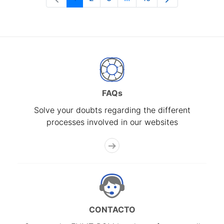
Page
Page
Page
Intermediate Pages Use T
Page
FAQs
Solve your doubts regarding the different
processes involved in our websites
CONTACTO