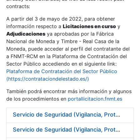
contracts:
Show/Hide
A partir del 3 de mayo de 2022, para obtener
información respecto a
Licitaciones en curso
y
Show/Hide
Adjudicaciones
ya aprobadas por la Fábrica
Show/Hide
Nacional de Moneda y Timbre - Real Casa de la
Moneda, puede acceder al perfil del contratante del
a FNMT-RCM en la Plataforma de Contratación del
Sector Público accediendo en el siguiente link:
Plataforma de Contratación del Sector Público
(https://contrataciondelestado.es/)
También podrá encontrar más información y algunos
de los procedimientos en
portallicitacion.fnmt.es
Servicio de Seguridad (Vigilancia, Protección y Control) en los centros de la FNMT-RCM en Burgos
Show/Hide
Servicio de Seguridad (Vigilancia, Protección y Control) en los centros de la FNMT-RCM en Madrid