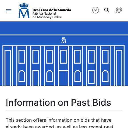
Navigation
Show/Hide
Show/Hide
Show/Hide
Show/Hide
Show/Hide
Information on Past Bids
Show/Hide
This section offers information on bids that have
already been awarded, as well as less recent past