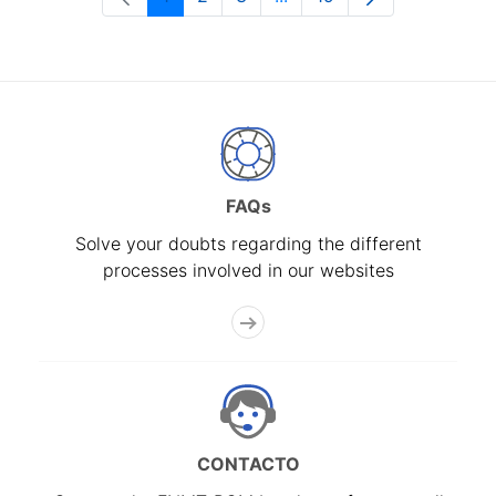
Page
Page
Page
Intermediate Pages Use T
Page
FAQs
Solve your doubts regarding the different
processes involved in our websites
CONTACTO