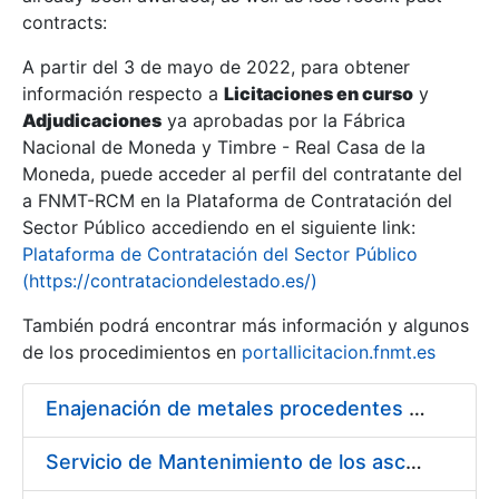
contracts:
Show/Hide
A partir del 3 de mayo de 2022, para obtener
información respecto a
Licitaciones en curso
y
Show/Hide
Adjudicaciones
ya aprobadas por la Fábrica
Show/Hide
Nacional de Moneda y Timbre - Real Casa de la
Moneda, puede acceder al perfil del contratante del
a FNMT-RCM en la Plataforma de Contratación del
Sector Público accediendo en el siguiente link:
Plataforma de Contratación del Sector Público
(https://contrataciondelestado.es/)
También podrá encontrar más información y algunos
de los procedimientos en
portallicitacion.fnmt.es
Enajenación de metales procedentes de desmonetización
Show/Hide
Servicio de Mantenimiento de los ascensores, montacargas y plataformas de minusválidos instalados en la FNMT-RCM