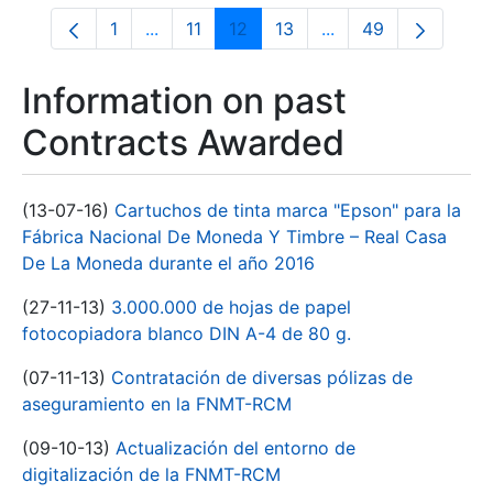
1
...
11
12
13
...
49
Page
Intermediate Pages Use TAB to navigate.
Page
Page
Page
Intermediate Pages 
Page
Information on past
Contracts Awarded
(13-07-16)
Cartuchos de tinta marca "Epson" para la
Fábrica Nacional De Moneda Y Timbre – Real Casa
De La Moneda durante el año 2016
(27-11-13)
3.000.000 de hojas de papel
fotocopiadora blanco DIN A-4 de 80 g.
(07-11-13)
Contratación de diversas pólizas de
aseguramiento en la FNMT-RCM
(09-10-13)
Actualización del entorno de
digitalización de la FNMT-RCM