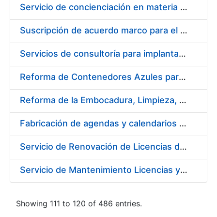
Servicio de concienciación en materia de prevención de riesgos laborales
Suscripción de acuerdo marco para el servicio de diseño y producción del material gráfico necesario para el desarrollo de la actividad comercial, institucional y cultural de la entidad pública empresarial Fábrica Nacional de Moneda y Timbre-Real Casa de la Moneda (FNMT-RCM)
Servicios de consultoría para implantación por fases de un sistema de gestión del ciclo de vida de las aplicaciones en el área de desarrollo de CERES (fase 2)
Reforma de Contenedores Azules para Transporte y Almacenaje de Cospel de Acuñar Moneda
Reforma de la Embocadura, Limpieza, Pintado y Numerado de 700 Contenedores Verdes para Moneda
Fabricación de agendas y calendarios de la FNMT-RCM 2020
Servicio de Renovación de Licencias de Productos Autodesk
Servicio de Mantenimiento Licencias y Soporte a Implantación Liferay de CERES
Showing 111 to 120 of 486 entries.