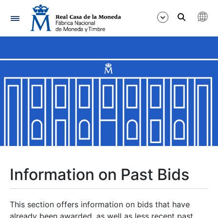
Navigation
Show/Hide
Show/Hide
Show/Hide
Show/Hide
Show/Hide
Information on Past Bids
Show/Hide
This section offers information on bids that have
already been awarded, as well as less recent past