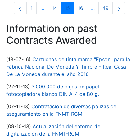
1
...
14
15
16
...
49
Page
Intermediate Pages Use TAB to navigate.
Page
Page
Page
Intermediate Pages
Page
Information on past
Contracts Awarded
(13-07-16)
Cartuchos de tinta marca "Epson" para la
Fábrica Nacional De Moneda Y Timbre – Real Casa
De La Moneda durante el año 2016
(27-11-13)
3.000.000 de hojas de papel
fotocopiadora blanco DIN A-4 de 80 g.
(07-11-13)
Contratación de diversas pólizas de
aseguramiento en la FNMT-RCM
(09-10-13)
Actualización del entorno de
digitalización de la FNMT-RCM