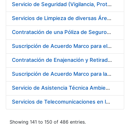
Servicio de Seguridad (Vigilancia, Protección y Control) en los Centros de la FNMT-RCM en Burgos
Servicios de Limpieza de diversas Áreas y Edificios de la Fábrica, Servicio de Acarreo de Mobiliario y Enseres y Mantenimiento de las Zonas Ajardinadas, para la Fábrica de Papel de Burgos de la Fábrica Nacional de Moneda y Timbre – Real Casa de Moneda
Contratación de una Póliza de Seguro Colectivo de Asistencia Sanitaria
Suscripción de Acuerdo Marco para el Servicio de Visitas a Oficinas de Registro
Contratación de Enajenación y Retirada de Recortes Sobrantes y Desperdicios de Papel Impreso y No Impreso durante el año 2019
Suscripción de Acuerdo Marco para la Contratación de Fabricación de Piezas
Servicio de Asistencia Técnica Ambiental en la FNMT-RCM Burgos
Servicios de Telecomunicaciones en la Fábrica Nacional de Moneda y Timbre - Real Casa de la Moneda
Showing 141 to 150 of 486 entries.