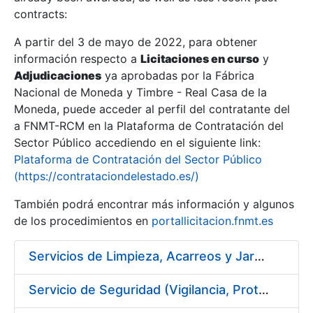
contracts:
Show/Hide
A partir del 3 de mayo de 2022, para obtener
información respecto a
Licitaciones en curso
y
Show/Hide
Adjudicaciones
ya aprobadas por la Fábrica
Show/Hide
Nacional de Moneda y Timbre - Real Casa de la
Moneda, puede acceder al perfil del contratante del
a FNMT-RCM en la Plataforma de Contratación del
Sector Público accediendo en el siguiente link:
Plataforma de Contratación del Sector Público
(https://contrataciondelestado.es/)
También podrá encontrar más información y algunos
de los procedimientos en
portallicitacion.fnmt.es
Servicios de Limpieza, Acarreos y Jardinería para la Fábrica Nacional de Moneda y Timbre – Real Casa de Moneda
Show/Hide
Servicio de Seguridad (Vigilancia, Protección y Control) en los Centros de la FNMT-RCM en Madrid