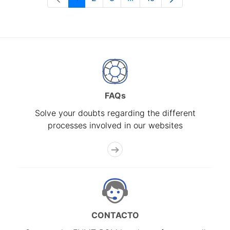
Page
Page
Page
Intermediate Pages Use T
Page
FAQs
Solve your doubts regarding the different
processes involved in our websites
CONTACTO