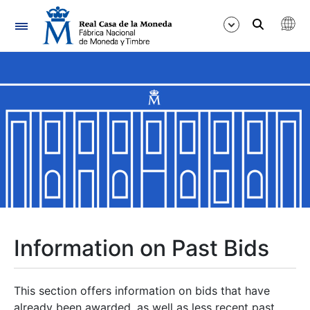
Navigation
Show/Hide
Show/Hide
Show/Hide
Show/Hide
Show/Hide
Information on Past Bids
Show/Hide
This section offers information on bids that have
already been awarded, as well as less recent past