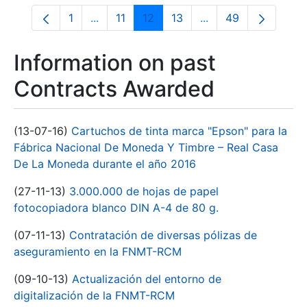
1
...
11
12
13
...
49
Page
Intermediate Pages Use TAB to navigate.
Page
Page
Page
Intermediate Pages 
Page
Information on past
Contracts Awarded
(13-07-16)
Cartuchos de tinta marca "Epson" para la
Fábrica Nacional De Moneda Y Timbre – Real Casa
De La Moneda durante el año 2016
(27-11-13)
3.000.000 de hojas de papel
fotocopiadora blanco DIN A-4 de 80 g.
(07-11-13)
Contratación de diversas pólizas de
aseguramiento en la FNMT-RCM
(09-10-13)
Actualización del entorno de
digitalización de la FNMT-RCM