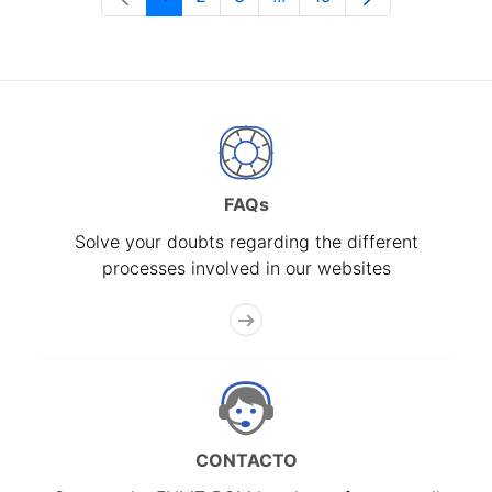
Page
Page
Page
Intermediate Pages Use T
Page
FAQs
Solve your doubts regarding the different
processes involved in our websites
CONTACTO