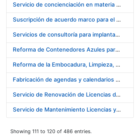
Servicio de concienciación en materia de prevención de riesgos laborales
Suscripción de acuerdo marco para el servicio de diseño y producción del material gráfico necesario para el desarrollo de la actividad comercial, institucional y cultural de la entidad pública empresarial Fábrica Nacional de Moneda y Timbre-Real Casa de la Moneda (FNMT-RCM)
Servicios de consultoría para implantación por fases de un sistema de gestión del ciclo de vida de las aplicaciones en el área de desarrollo de CERES (fase 2)
Reforma de Contenedores Azules para Transporte y Almacenaje de Cospel de Acuñar Moneda
Reforma de la Embocadura, Limpieza, Pintado y Numerado de 700 Contenedores Verdes para Moneda
Fabricación de agendas y calendarios de la FNMT-RCM 2020
Servicio de Renovación de Licencias de Productos Autodesk
Servicio de Mantenimiento Licencias y Soporte a Implantación Liferay de CERES
Showing 111 to 120 of 486 entries.