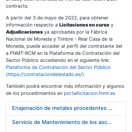
contracts:
Show/Hide
A partir del 3 de mayo de 2022, para obtener
información respecto a
Licitaciones en curso
y
Show/Hide
Adjudicaciones
ya aprobadas por la Fábrica
Show/Hide
Nacional de Moneda y Timbre - Real Casa de la
Moneda, puede acceder al perfil del contratante del
a FNMT-RCM en la Plataforma de Contratación del
Sector Público accediendo en el siguiente link:
Plataforma de Contratación del Sector Público
(https://contrataciondelestado.es/)
También podrá encontrar más información y algunos
de los procedimientos en
portallicitacion.fnmt.es
Enajenación de metales procedentes de desmonetización
Show/Hide
Servicio de Mantenimiento de los ascensores, montacargas y plataformas de minusválidos instalados en la FNMT-RCM