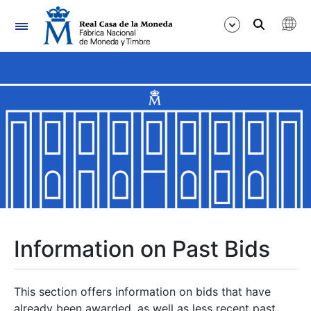
Navigation
Show/Hide
Show/Hide
Show/Hide
Show/Hide
Show/Hide
Information on Past Bids
Show/Hide
This section offers information on bids that have
already been awarded, as well as less recent past