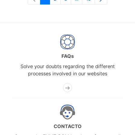
Page
Page
Page
Intermediate Pages Use T
Page
FAQs
Solve your doubts regarding the different
processes involved in our websites
CONTACTO