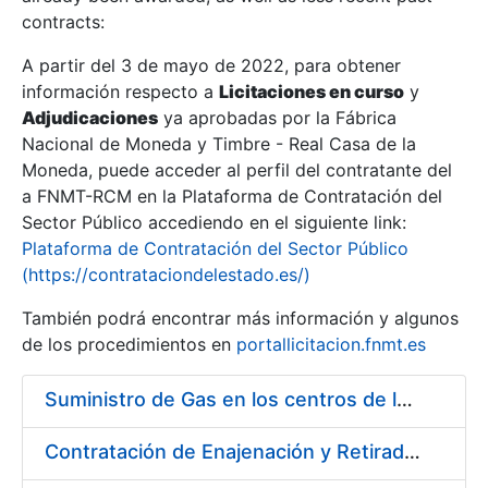
contracts:
Show/Hide
A partir del 3 de mayo de 2022, para obtener
información respecto a
Licitaciones en curso
y
Show/Hide
Adjudicaciones
ya aprobadas por la Fábrica
Show/Hide
Nacional de Moneda y Timbre - Real Casa de la
Moneda, puede acceder al perfil del contratante del
a FNMT-RCM en la Plataforma de Contratación del
Sector Público accediendo en el siguiente link:
Plataforma de Contratación del Sector Público
(https://contrataciondelestado.es/)
También podrá encontrar más información y algunos
de los procedimientos en
portallicitacion.fnmt.es
Suministro de Gas en los centros de la FNMT-RCM de Madrid y Burgos, durante el año 2020
Show/Hide
Contratación de Enajenación y Retirada de Recortes Sobrantes y Desperdicios de Papel Impreso y no Impreso durante el Año 2020