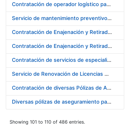
Contratación de operador logístico para distintos servicios de transporte de seguridad de mercancías de la Fábrica Nacional de Moneda y Timbre - Real Casa de la Moneda
Servicio de mantenimiento preventivo de la instalación del sistema centralizado de recogida de papelote de timbre e imprenta
Contratación de Enajenación y Retirada de Residuos de PVC, Policarbonato y Plásticos durante el año 2020
Contratación de Enajenación y Retirada de Chatarra de Hierro, Acero y Chapa de la RCM-FNMT
Contratación de servicios de especialistas técnicos en prevención y extinción de incendios para los centros de Madrid y Burgos de la FNMT-RCM
Servicio de Renovación de Licencias Adobe
Contratación de diversas Pólizas de Aseguramiento para la Fábrica Nacional de Moneda y Timbre - Real Casa de la Moneda
Diversas pólizas de aseguramiento para la Fábrica Nacional de Moneda y Timbre - Real Casa de la Moneda
Showing 101 to 110 of 486 entries.