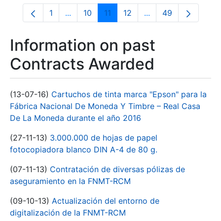
1
...
10
11
12
...
49
Page
Intermediate Pages Use TAB to navigate.
Page
Page
Page
Intermediate Pages 
Page
Information on past
Contracts Awarded
(13-07-16)
Cartuchos de tinta marca "Epson" para la
Fábrica Nacional De Moneda Y Timbre – Real Casa
De La Moneda durante el año 2016
(27-11-13)
3.000.000 de hojas de papel
fotocopiadora blanco DIN A-4 de 80 g.
(07-11-13)
Contratación de diversas pólizas de
aseguramiento en la FNMT-RCM
(09-10-13)
Actualización del entorno de
digitalización de la FNMT-RCM