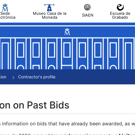
Sede
Museo Casa de la
Escuela de
SIAEN
ectrónica
Moneda
Grabado
tion
Contractor's profile
on on Past Bids
s information on bids that have already been awarded, as we