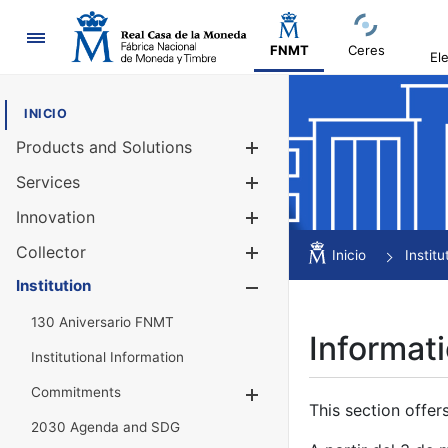
Navigation
FNMT
Ceres
El
INICIO
Products and Solutions
Show/Hide
Services
Show/Hide
Innovation
Show/Hide
Collector
Show/Hide
Inicio
Institu
Institution
Show/Hide
130 Aniversario FNMT
Informati
Institutional Information
Commitments
Show/Hide
This section offer
2030 Agenda and SDG