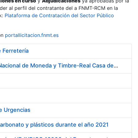
ciones en curso
y
Adjudicaciones
ya aprobadas por la
er al perfil del contratante del a FNMT-RCM en la
k:
Plataforma de Contratación del Sector Público
en
portallicitacion.fnmt.es
 Ferretería
Servicio de Cafetería y Comedor en la sede central de la Fábrica Nacional de Moneda y Timbre-Real Casa de la Moneda en Madrid
de Urgencias
arbonato y plásticos durante el año 2021