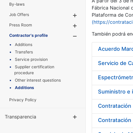
A partir del 3 de
By-laws
Fábrica Nacional 
Plataforma de Cont
Job Offers
Show/Hide
(https://contratac
Press Room
Show/Hide
También podrá enc
Contractor's profile
Show/Hide
Additions
Acuerdo Marco
Transfers
Service provision
Supplier certification
procedure
Espectrómetr
Other interest questions
Additions
Suministro e i
Privacy Policy
Contratación 
Transparencia
Show/Hide
Contratación 