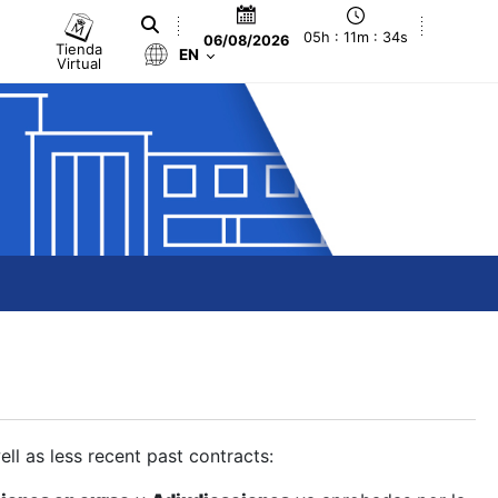
05h : 11m : 35s
06/08/2026
Tienda
EN
Virtual
ll as less recent past contracts: