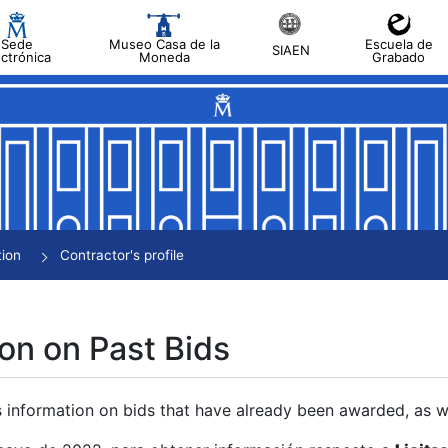
Sede
Museo Casa de la
Escuela de
SIAEN
ectrónica
Moneda
Grabado
tion
Contractor's profile
on on Past Bids
s information on bids that have already been awarded, as we