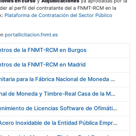
ciones en curso
y
Adjudicaciones
ya aprobadas por la
er al perfil del contratante del a FNMT-RCM en la
k:
Plataforma de Contratación del Sector Público
en
portallicitacion.fnmt.es
 centros de la FNMT-RCM en Burgos
centros de la FNMT-RCM en Madrid
Contratación de una Póliza de Seguro Colectivo de Asistencia Sanitaria para la Fábrica Nacional de Moneda y Timbre – Real Casa de la Moneda
Contratación de Servicios para los empleados de la Fábrica Nacional de Moneda y Timbre-Real Casa de la Moneda para el año 2020, en ejecución de la sentencia número 511/2020 de la Sala de lo Social del Tribunal Supremo (Cesta de Navidad)
Contratación de los Servicios de Adquisición, Renovación y Mantenimiento de Licencias Software de Ofimática ( 2 lotes)
Suscripción de Acuerdo Marco para el Suministro de Material de Acero Inoxidable de la Entidad Pública Empresarial Fábrica Nacional de Moneda y Timbre-Real Casa de la Moneda (FNMT-RCM)