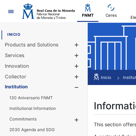
Navigation
FNMT
Ceres
El
INICIO
Products and Solutions
Show/Hide
Services
Show/Hide
Innovation
Show/Hide
Collector
Show/Hide
Inicio
Institu
Institution
Show/Hide
130 Aniversario FNMT
Informati
Institutional Information
Commitments
Show/Hide
This section offer
2030 Agenda and SDG