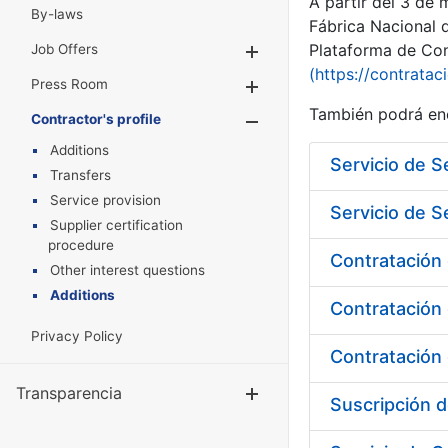
A partir del 3 de
By-laws
Fábrica Nacional 
Plataforma de Cont
Job Offers
Show/Hide
(https://contratac
Press Room
Show/Hide
También podrá enc
Contractor's profile
Show/Hide
Additions
Servicio de S
Transfers
Service provision
Servicio de S
Supplier certification
procedure
Other interest questions
Additions
Privacy Policy
Transparencia
Show/Hide