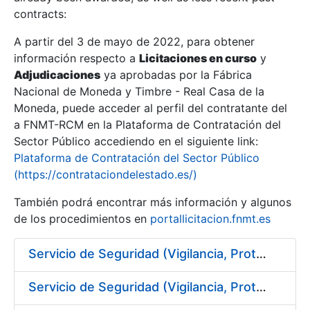
contracts:
Show/Hide
A partir del 3 de mayo de 2022, para obtener
información respecto a
Licitaciones en curso
y
Show/Hide
Adjudicaciones
ya aprobadas por la Fábrica
Show/Hide
Nacional de Moneda y Timbre - Real Casa de la
Moneda, puede acceder al perfil del contratante del
a FNMT-RCM en la Plataforma de Contratación del
Sector Público accediendo en el siguiente link:
Plataforma de Contratación del Sector Público
(https://contrataciondelestado.es/)
También podrá encontrar más información y algunos
de los procedimientos en
portallicitacion.fnmt.es
Servicio de Seguridad (Vigilancia, Protección y Control) en los centros de la FNMT-RCM en Burgos
Show/Hide
Servicio de Seguridad (Vigilancia, Protección y Control) en los centros de la FNMT-RCM en Madrid