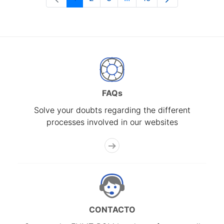
Page
Page
Page
Intermediate Pages Use T
Page
FAQs
Solve your doubts regarding the different
processes involved in our websites
CONTACTO