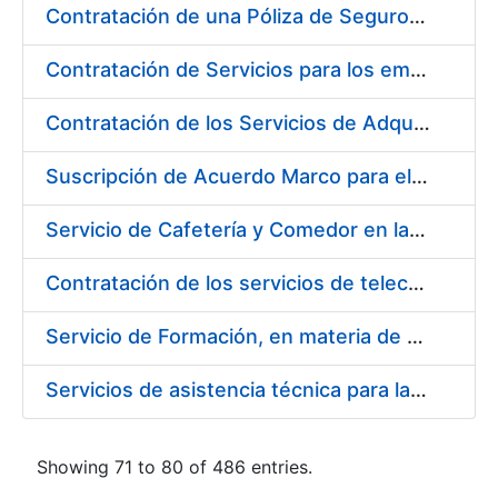
Contratación de una Póliza de Seguro Colectivo de Asistencia Sanitaria para la Fábrica Nacional de Moneda y Timbre – Real Casa de la Moneda
Contratación de Servicios para los empleados de la Fábrica Nacional de Moneda y Timbre-Real Casa de la Moneda para el año 2020, en ejecución de la sentencia número 511/2020 de la Sala de lo Social del Tribunal Supremo (Cesta de Navidad)
Contratación de los Servicios de Adquisición, Renovación y Mantenimiento de Licencias Software de Ofimática ( 2 lotes)
Suscripción de Acuerdo Marco para el Suministro de Material de Acero Inoxidable de la Entidad Pública Empresarial Fábrica Nacional de Moneda y Timbre-Real Casa de la Moneda (FNMT-RCM)
Servicio de Cafetería y Comedor en la sede central de la Fábrica Nacional de Moneda y Timbre-Real Casa de la Moneda en Madrid
Contratación de los servicios de telecomunicaciones para la FNMT-RCM
Servicio de Formación, en materia de Prevención de Riesgos Laborales, de Cursos de Operador de Carretillas de Manutención, Puente Grúa, Polipastos y Plataformas Móviles de Personal (PEMP), en su sede de Madrid y Burgos
Servicios de asistencia técnica para la realización de análisis de las aguas potables
Showing 71 to 80 of 486 entries.