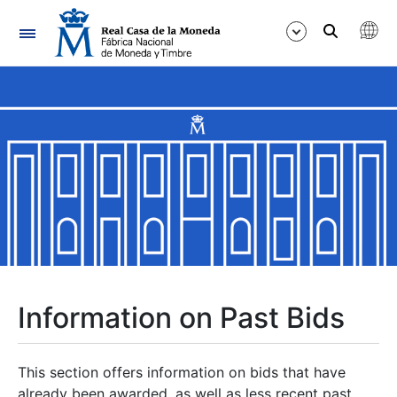
Navigation
Show/Hide
Show/Hide
Show/Hide
Show/Hide
Show/Hide
Information on Past Bids
Show/Hide
This section offers information on bids that have
already been awarded, as well as less recent past