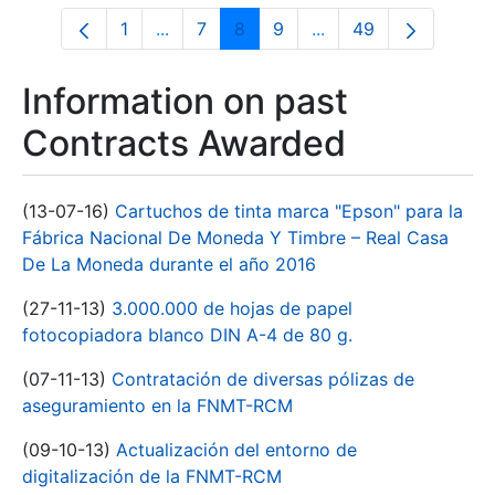
1
...
7
8
9
...
49
Page
Intermediate Pages Use TAB to navigate
Page
Page
Page
Intermediate Pages U
Page
Information on past
Contracts Awarded
(13-07-16)
Cartuchos de tinta marca "Epson" para la
Fábrica Nacional De Moneda Y Timbre – Real Casa
De La Moneda durante el año 2016
(27-11-13)
3.000.000 de hojas de papel
fotocopiadora blanco DIN A-4 de 80 g.
(07-11-13)
Contratación de diversas pólizas de
aseguramiento en la FNMT-RCM
(09-10-13)
Actualización del entorno de
digitalización de la FNMT-RCM