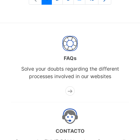
Page
Page
Page
Intermediate Pages Use T
Page
FAQs
Solve your doubts regarding the different
processes involved in our websites
CONTACTO