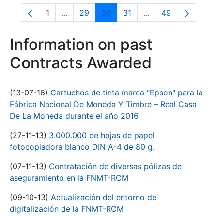
1
...
29
30
31
...
49
Page
Intermediate Pages Use TAB to navigate.
Page
Page
Page
Intermediate Pages
Page
Information on past
Contracts Awarded
(13-07-16)
Cartuchos de tinta marca "Epson" para la
Fábrica Nacional De Moneda Y Timbre – Real Casa
De La Moneda durante el año 2016
(27-11-13)
3.000.000 de hojas de papel
fotocopiadora blanco DIN A-4 de 80 g.
(07-11-13)
Contratación de diversas pólizas de
aseguramiento en la FNMT-RCM
(09-10-13)
Actualización del entorno de
digitalización de la FNMT-RCM