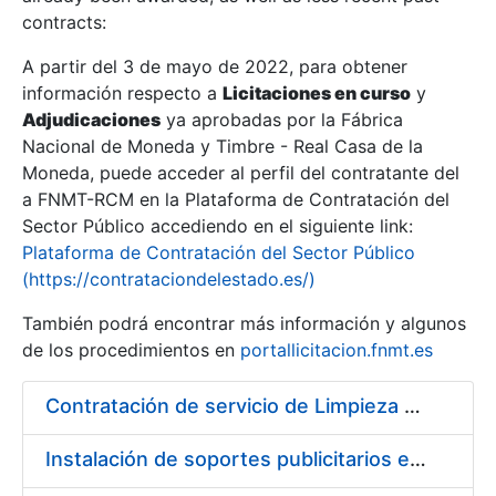
contracts:
Show/Hide
A partir del 3 de mayo de 2022, para obtener
información respecto a
Licitaciones en curso
y
Show/Hide
Adjudicaciones
ya aprobadas por la Fábrica
Show/Hide
Nacional de Moneda y Timbre - Real Casa de la
Moneda, puede acceder al perfil del contratante del
a FNMT-RCM en la Plataforma de Contratación del
Sector Público accediendo en el siguiente link:
Plataforma de Contratación del Sector Público
(https://contrataciondelestado.es/)
También podrá encontrar más información y algunos
de los procedimientos en
portallicitacion.fnmt.es
Contratación de servicio de Limpieza en la Fábrica Nacional de Moneda y Timbre-Real Casa de la Moneda
Show/Hide
Instalación de soportes publicitarios en solar de la FNMT-RCM