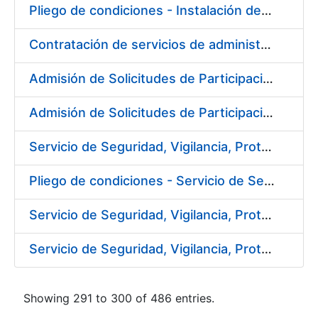
Pliego de condiciones - Instalación de soportes publicitarios en solar de la FNMT-RCM
Contratación de servicios de administración, soporte, mantenimiento y help desk, de los sistemas SAP implantados en la FNMT-RCM
Admisión de Solicitudes de Participación - Ref. PR01/1003/2016
Admisión de Solicitudes de Participación - Ref. PR02/1003/2016
Servicio de Seguridad, Vigilancia, Protección y Control en los centros de la FNMT-RCM en Burgos.
Pliego de condiciones - Servicio de Seguridad, Vigilancia, Protección y Control en los centros de la FNMT-RCM en Burgos
Servicio de Seguridad, Vigilancia, Protección y Control en los centros de la FNMT-RCM en Madrid
Servicio de Seguridad, Vigilancia, Protección y Control en los centros de la FNMT-RCM en Madrid
Showing 291 to 300 of 486 entries.