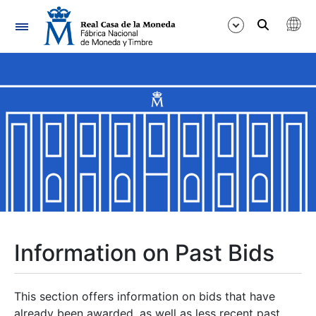
Navigation
Show/Hide
Show/Hide
Show/Hide
Show/Hide
Show/Hide
Information on Past Bids
Show/Hide
This section offers information on bids that have
already been awarded, as well as less recent past