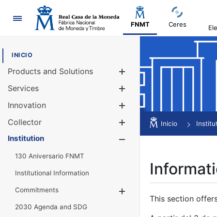
Navigation
FNMT
Ceres
El
INICIO
Products and Solutions
Show/Hide
Services
Show/Hide
Innovation
Show/Hide
Collector
Show/Hide
Inicio
Institu
Institution
Show/Hide
130 Aniversario FNMT
Informati
Institutional Information
Commitments
Show/Hide
This section offer
2030 Agenda and SDG