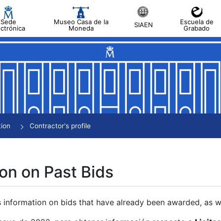
Sede
Museo Casa de la
Escuela de
SIAEN
ectrónica
Moneda
Grabado
tion
Contractor's profile
on on Past Bids
s information on bids that have already been awarded, as we