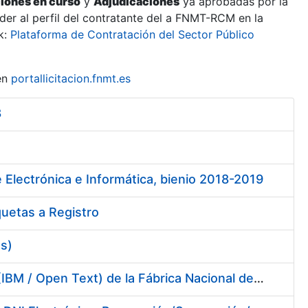
ciones en curso
y
Adjudicaciones
ya aprobadas por la
er al perfil del contratante del a FNMT-RCM en la
k:
Plataforma de Contratación del Sector Público
en
portallicitacion.fnmt.es
8
 Electrónica e Informática, bienio 2018-2019
quetas a Registro
es)
Servicios de Soporte y Mantenimiento de Licencias de Software (IBM / Open Text) de la Fábrica Nacional de Moneda y Timbre-Real Casa de la Moneda