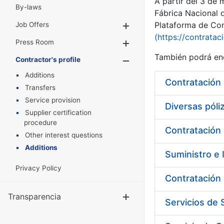
A partir del 3 de
By-laws
Fábrica Nacional 
Plataforma de Cont
Job Offers
Show/Hide
(https://contratac
Press Room
Show/Hide
También podrá enc
Contractor's profile
Show/Hide
Additions
Contratación 
Transfers
Service provision
Diversas pól
Supplier certification
procedure
Contratación 
Other interest questions
Additions
Suministro e 
Privacy Policy
Contratación 
Transparencia
Show/Hide