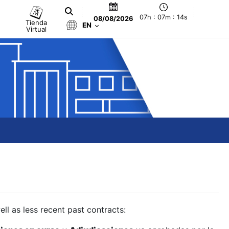
07h : 07m : 15s
08/08/2026
Tienda
EN
Virtual
ll as less recent past contracts: