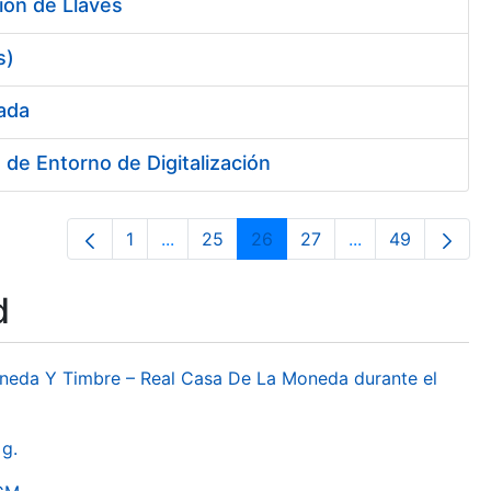
ión de Llaves
s)
sada
de Entorno de Digitalización
1
...
25
26
27
...
49
Page
Intermediate Pages Use TAB to navigat
Page
Page
Page
Intermediate Pa
Page
d
oneda Y Timbre – Real Casa De La Moneda durante el
g.