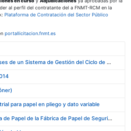
ciones en curso
y
Adjudicaciones
ya aprobadas por la
er al perfil del contratante del a FNMT-RCM en la
k:
Plataforma de Contratación del Sector Público
en
portallicitacion.fnmt.es
Contratación de Servicio de Consultoría para Implantación por Fases de un Sistema de Gestión del Ciclo de Vida de las Aplicaciones en el Área de Desarrollo de CERES (Fase 1)
2014
óner)
ial para papel en pliego y dato variable
Suministro de dos Desviadores de Cuerdas para la nueva Máquina de Papel de la Fábrica de Papel de Seguridad de Burgos