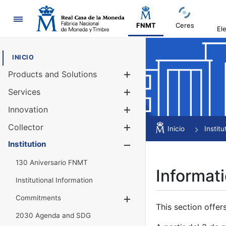
Navigation
FNMT
Ceres
El
INICIO
Products and Solutions
Show/Hide
Services
Show/Hide
Innovation
Show/Hide
Collector
Show/Hide
Inicio
Institu
Institution
Show/Hide
130 Aniversario FNMT
Informati
Institutional Information
Commitments
Show/Hide
This section offer
2030 Agenda and SDG