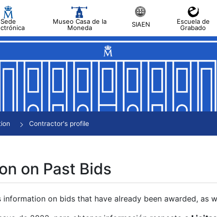
Sede
Museo Casa de la
Escuela de
SIAEN
ectrónica
Moneda
Grabado
tion
Contractor's profile
on on Past Bids
s information on bids that have already been awarded, as we