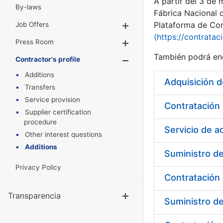
A partir del 3 de
By-laws
Fábrica Nacional 
Plataforma de Cont
Job Offers
Show/Hide
(https://contratac
Press Room
Show/Hide
También podrá enc
Contractor's profile
Show/Hide
Additions
Adquisición 
Transfers
Service provision
Supplier certification
procedure
Servicio de 
Other interest questions
Additions
Suministro de
Privacy Policy
Contratación 
Transparencia
Show/Hide