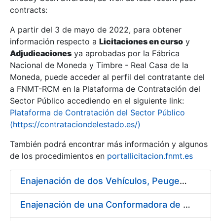
contracts:
Show/Hide
A partir del 3 de mayo de 2022, para obtener
información respecto a
Licitaciones en curso
y
Show/Hide
Adjudicaciones
ya aprobadas por la Fábrica
Show/Hide
Nacional de Moneda y Timbre - Real Casa de la
Moneda, puede acceder al perfil del contratante del
a FNMT-RCM en la Plataforma de Contratación del
Sector Público accediendo en el siguiente link:
Plataforma de Contratación del Sector Público
(https://contrataciondelestado.es/)
También podrá encontrar más información y algunos
de los procedimientos en
portallicitacion.fnmt.es
Enajenación de dos Vehículos, Peugeot 307 y Peugeot 407
Show/Hide
Enajenación de una Conformadora de Pliegos PVC-Overlay, Modelo Louda GM 400