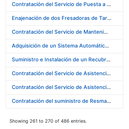
Contratación del Servicio de Puesta a Disposición y Mantenimiento de Contenedores Higiénicos, Bacteriostáticos, Ambientadores, Columnas Eliminadoras de Olores y Alfombras Antideslizantes
Enajenación de dos Fresadoras de Tarjetas PVC Cybernetix Mod. GRX 2000 y GRX 3000
Contratación del Servicio de Mantenimiento de Drivers y Herramientas para Tarjetas Inteligentes
Adquisición de un Sistema Automático de Etiquetado y Pesado para Petacas de Monedas de la L4
Suministro e Instalación de un Recubrimiento Fono-Absorbente en paredes y techos
Contratación del Servicio de Asistencia Técnica para la Realización de Trabajos de Pintura para el Taller de Mantenimiento de la Fábrica de Papel de Burgos durante el año 2017
Contratación del Servicio de Asistencia Técnica para la Realización de Trabajos de Fontanería para el Taller de Mantenimiento de la Fábrica de Papel de Burgos durante el año 2017
Contratación del suministro de Resmas de Cartón
Showing 261 to 270 of 486 entries.