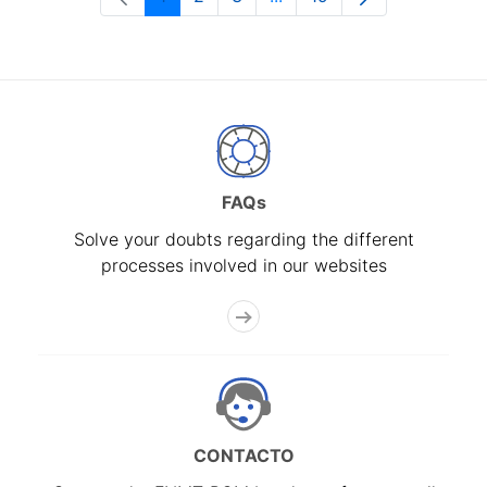
Page
Page
Page
Intermediate Pages Use T
Page
FAQs
Solve your doubts regarding the different
processes involved in our websites
CONTACTO