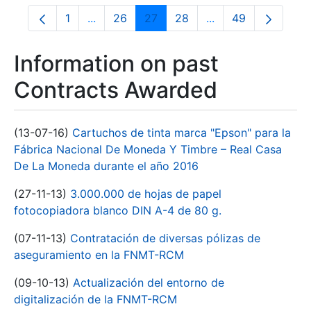
1
...
26
27
28
...
49
Page
Intermediate Pages Use TAB to navigate.
Page
Page
Page
Intermediate Pages
Page
Information on past
Contracts Awarded
(13-07-16)
Cartuchos de tinta marca "Epson" para la
Fábrica Nacional De Moneda Y Timbre – Real Casa
De La Moneda durante el año 2016
(27-11-13)
3.000.000 de hojas de papel
fotocopiadora blanco DIN A-4 de 80 g.
(07-11-13)
Contratación de diversas pólizas de
aseguramiento en la FNMT-RCM
(09-10-13)
Actualización del entorno de
digitalización de la FNMT-RCM