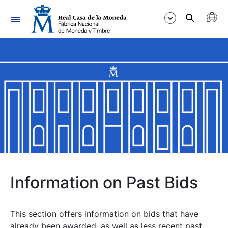
Navigation
Show/Hide
Show/Hide
Show/Hide
Show/Hide
Show/Hide
Information on Past Bids
Show/Hide
This section offers information on bids that have
already been awarded, as well as less recent past