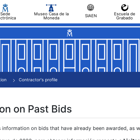
Sede
Museo Casa de la
Escuela de
SIAEN
ectrónica
Moneda
Grabado
tion
Contractor's profile
on on Past Bids
s information on bids that have already been awarded, as we