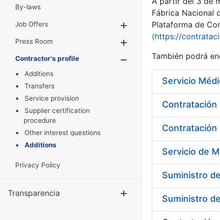
A partir del 3 de
By-laws
Fábrica Nacional 
Plataforma de Cont
Job Offers
Show/Hide
(https://contratac
Press Room
Show/Hide
También podrá enc
Contractor's profile
Show/Hide
Additions
Servicio Médi
Transfers
Service provision
Supplier certification
procedure
Contratación 
Other interest questions
Additions
Privacy Policy
Suministro de
Transparencia
Show/Hide
Suministro d