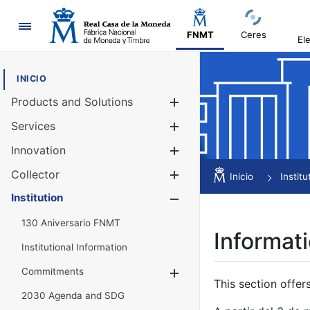
Navigation
FNMT
Ceres
El
INICIO
Products and Solutions
Show/Hide
Services
Show/Hide
Innovation
Show/Hide
Collector
Show/Hide
Inicio
Institu
Institution
Show/Hide
130 Aniversario FNMT
Informati
Institutional Information
Commitments
Show/Hide
This section offer
2030 Agenda and SDG