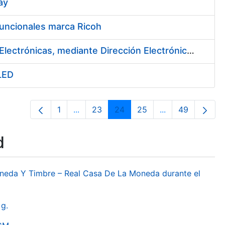
ay
funcionales marca Ricoh
Contratación de un Sistema de Notificaciones y Comunicaciones Electrónicas, mediante Dirección Electrónica Habilitada
 LED
1
...
23
24
25
...
49
Page
Intermediate Pages Use TAB to navigat
Page
Page
Page
Intermediate Pa
Page
d
oneda Y Timbre – Real Casa De La Moneda durante el
g.