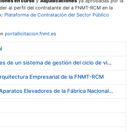
ciones en curso
y
Adjudicaciones
ya aprobadas por la
er al perfil del contratante del a FNMT-RCM en la
k:
Plataforma de Contratación del Sector Público
en
portallicitacion.fnmt.es
l
Contratación de Servicio de consultoría para implantación por fases de un sistema de gestión del ciclo de vida de las aplicaciones en el área de desarrollo de CERES (Fase 1).
a Arquitectura Empresarial de la FNMT-RCM
Servicio de Mantenimiento (preventivo, correctivo y legal) de los Aparatos Elevadores de la Fábrica Nacional de Moneda y Timbre-Real Casa de la Moneda, en Madrid.