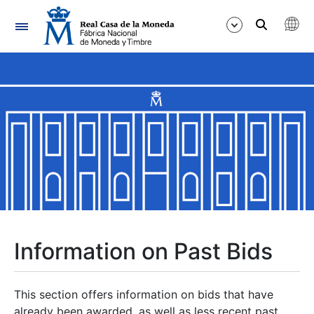
Navigation
Show/Hide
Show/Hide
Show/Hide
Show/Hide
Show/Hide
Information on Past Bids
Show/Hide
This section offers information on bids that have
already been awarded, as well as less recent past