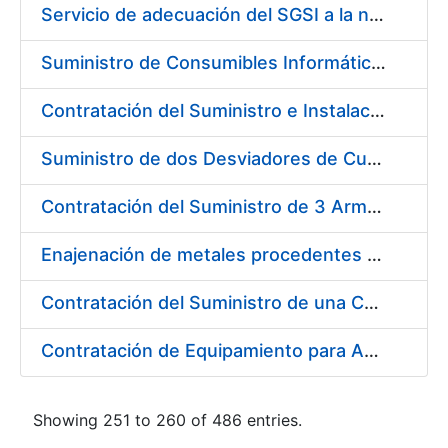
Servicio de adecuación del SGSI a la norma UNE-ISO/IEC 27001:2014
Suministro de Consumibles Informáticos (Cartuchos de Tinta y Tóner)
Contratación del Suministro e Instalación de una Impresora Industrial para papel en pliego y dato variable
Suministro de dos Desviadores de Cuerdas para la nueva Máquina de Papel de la Fábrica de Papel de Seguridad de Burgos
Contratación del Suministro de 3 Armarios Inteligentes para Gestión de Llaves
Enajenación de metales procedentes de desmonetización (9 lotes)
Contratación del Suministro de una Carretilla Eléctrica Contrapesada
Contratación de Equipamiento para Ampliación de Infraestructura de Entorno de Digitalización
Showing 251 to 260 of 486 entries.