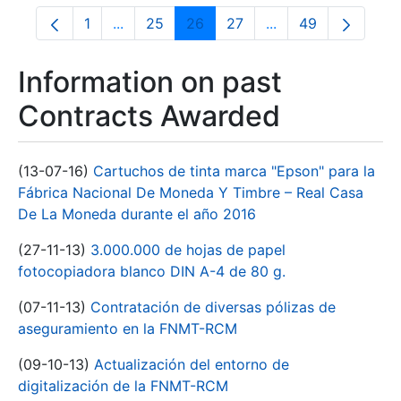
1
...
25
26
27
...
49
Page
Intermediate Pages Use TAB to navigate.
Page
Page
Page
Intermediate Pages
Page
Information on past
Contracts Awarded
(13-07-16)
Cartuchos de tinta marca "Epson" para la
Fábrica Nacional De Moneda Y Timbre – Real Casa
De La Moneda durante el año 2016
(27-11-13)
3.000.000 de hojas de papel
fotocopiadora blanco DIN A-4 de 80 g.
(07-11-13)
Contratación de diversas pólizas de
aseguramiento en la FNMT-RCM
(09-10-13)
Actualización del entorno de
digitalización de la FNMT-RCM