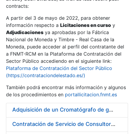
contracts:
Show/Hide
A partir del 3 de mayo de 2022, para obtener
información respecto a
Licitaciones en curso
y
Show/Hide
Adjudicaciones
ya aprobadas por la Fábrica
Show/Hide
Nacional de Moneda y Timbre - Real Casa de la
Moneda, puede acceder al perfil del contratante del
a FNMT-RCM en la Plataforma de Contratación del
Sector Público accediendo en el siguiente link:
Plataforma de Contratación del Sector Público
(https://contrataciondelestado.es/)
También podrá encontrar más información y algunos
de los procedimientos en
portallicitacion.fnmt.es
Adquisición de un Cromatógrafo de gases
Show/Hide
Contratación de Servicio de Consultoría para Implantación por Fases de un Sistema de Gestión del Ciclo de Vida de las Aplicaciones en el Área de Desarrollo de CERES (Fase 1)