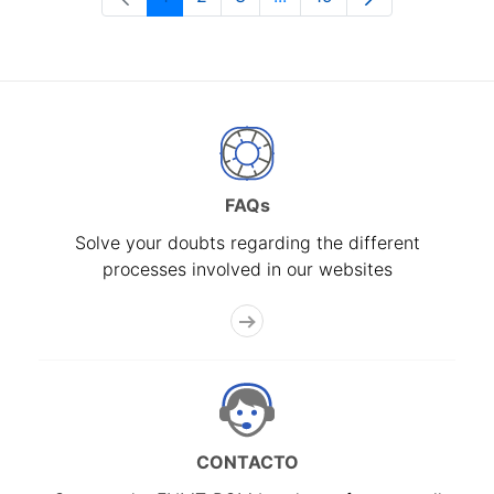
Page
Page
Page
Intermediate Pages Use T
Page
FAQs
Solve your doubts regarding the different
processes involved in our websites
CONTACTO