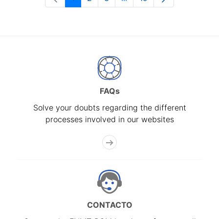
Page
Page
Page
Intermediate Pages Use T
Page
FAQs
Solve your doubts regarding the different
processes involved in our websites
CONTACTO