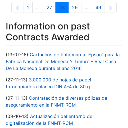
1
...
27
28
29
...
49
Page
Intermediate Pages Use TAB to navigate.
Page
Page
Page
Intermediate Pages
Page
Information on past
Contracts Awarded
(13-07-16)
Cartuchos de tinta marca "Epson" para la
Fábrica Nacional De Moneda Y Timbre – Real Casa
De La Moneda durante el año 2016
(27-11-13)
3.000.000 de hojas de papel
fotocopiadora blanco DIN A-4 de 80 g.
(07-11-13)
Contratación de diversas pólizas de
aseguramiento en la FNMT-RCM
(09-10-13)
Actualización del entorno de
digitalización de la FNMT-RCM