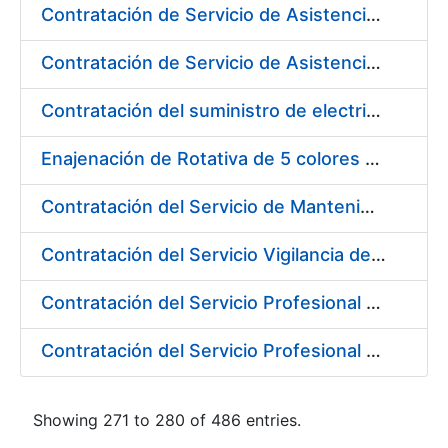
Contratación de Servicio de Asistencia Técnica Mecánica en la Fábrica de Papel de Burgos durante el año 2017
Contratación de Servicio de Asistencia Técnica Obras Civiles en la Fábrica de Papel de Burgos durante el año 2017
Contratación del suministro de electricidad a los diferentes centros de trabajo de la FNMT-RCM
Enajenación de Rotativa de 5 colores Goebel Optiforma FRR-520
Contratación del Servicio de Mantenimiento y Soporte 8X5 para productos y desarrollos ReadSoft y productos Windows para el entorno de Digitalización 2017
Contratación del Servicio Vigilancia de la Salud y Diversas Actividades Preventivas en la Fábrica de Papel de Burgos y Actividades Sanitarias en los Centros de Trabajo de Madrid, de la FNMT-RCM
Contratación del Servicio Profesional de Asesoramiento Jurídico
Contratación del Servicio Profesional de Defensa y Representación Jurídico Laboral
Showing 271 to 280 of 486 entries.