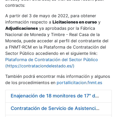
contracts:
Show/Hide
A partir del 3 de mayo de 2022, para obtener
información respecto a
Licitaciones en curso
y
Show/Hide
Adjudicaciones
ya aprobadas por la Fábrica
Show/Hide
Nacional de Moneda y Timbre - Real Casa de la
Moneda, puede acceder al perfil del contratante del
a FNMT-RCM en la Plataforma de Contratación del
Sector Público accediendo en el siguiente link:
Plataforma de Contratación del Sector Público
(https://contrataciondelestado.es/)
También podrá encontrar más información y algunos
de los procedimientos en
portallicitacion.fnmt.es
Enajenación de 18 monitores de 17" de distintos fabricantes
Show/Hide
Contratación de Servicio de Asistencia Técnica Eléctrica en la Fábrica de Papel de Burgos durante el año 2017