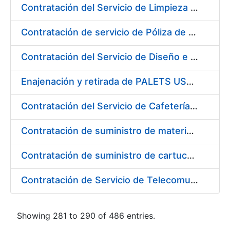
Contratación del Servicio de Limpieza en la Fábrica de Papel de Seguridad de Burgos de la FNMT-RCM
Contratación de servicio de Póliza de Seguro Colectivo de Asistencia Sanitaria
Contratación del Servicio de Diseño e Implantación de la Tienda Virtual de la FNMT-RCM
Enajenación y retirada de PALETS USADOS durante 2017
Contratación del Servicio de Cafetería-Restaurante en la Sede Central de la FNMT-RCM en Madrid
Contratación de suministro de materiales para dotar de redundancia los equipos informáticos de la FNMT-RCM
Contratación de suministro de cartuchos de tinta marca "EPSON"
Contratación de Servicio de Telecomunicaciones en la Fábrica Nacional de Moneda y Timbre-Real Casa de la Moneda
Showing 281 to 290 of 486 entries.