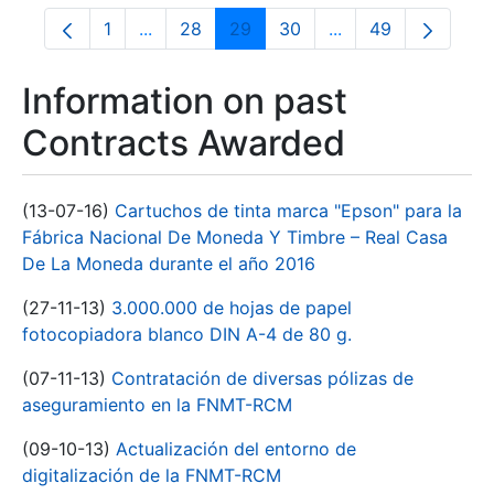
1
...
28
29
30
...
49
Page
Intermediate Pages Use TAB to navigate.
Page
Page
Page
Intermediate Pages
Page
Information on past
Contracts Awarded
(13-07-16)
Cartuchos de tinta marca "Epson" para la
Fábrica Nacional De Moneda Y Timbre – Real Casa
De La Moneda durante el año 2016
(27-11-13)
3.000.000 de hojas de papel
fotocopiadora blanco DIN A-4 de 80 g.
(07-11-13)
Contratación de diversas pólizas de
aseguramiento en la FNMT-RCM
(09-10-13)
Actualización del entorno de
digitalización de la FNMT-RCM