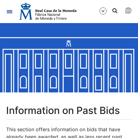
Navigation
Show/Hide
Show/Hide
Show/Hide
Show/Hide
Show/Hide
Information on Past Bids
Show/Hide
This section offers information on bids that have
already been awarded, as well as less recent past