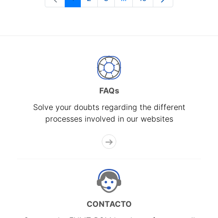
Page
Page
Page
Intermediate Pages Use T
Page
FAQs
Solve your doubts regarding the different
processes involved in our websites
CONTACTO