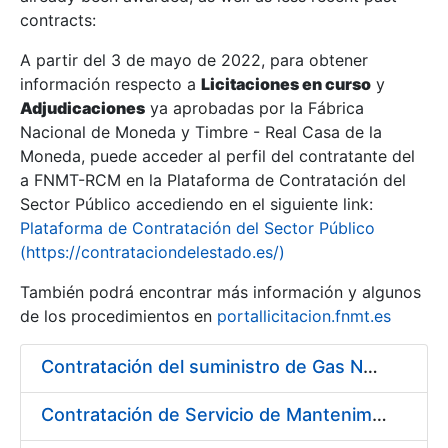
contracts:
Show/Hide
A partir del 3 de mayo de 2022, para obtener
información respecto a
Licitaciones en curso
y
Show/Hide
Adjudicaciones
ya aprobadas por la Fábrica
Show/Hide
Nacional de Moneda y Timbre - Real Casa de la
Moneda, puede acceder al perfil del contratante del
a FNMT-RCM en la Plataforma de Contratación del
Sector Público accediendo en el siguiente link:
Plataforma de Contratación del Sector Público
(https://contrataciondelestado.es/)
También podrá encontrar más información y algunos
de los procedimientos en
portallicitacion.fnmt.es
Contratación del suministro de Gas Natural a los diferentes centros de trabajo de la FNMT-RCM
Show/Hide
Contratación de Servicio de Mantenimiento y Conservación de Plantas y Flores en los Centros de la FNMT-RCM