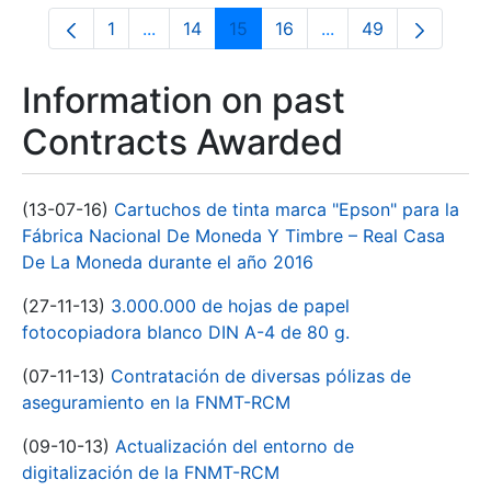
1
...
14
15
16
...
49
Page
Intermediate Pages Use TAB to navigate.
Page
Page
Page
Intermediate Pages
Page
Information on past
Contracts Awarded
(13-07-16)
Cartuchos de tinta marca "Epson" para la
Fábrica Nacional De Moneda Y Timbre – Real Casa
De La Moneda durante el año 2016
(27-11-13)
3.000.000 de hojas de papel
fotocopiadora blanco DIN A-4 de 80 g.
(07-11-13)
Contratación de diversas pólizas de
aseguramiento en la FNMT-RCM
(09-10-13)
Actualización del entorno de
digitalización de la FNMT-RCM