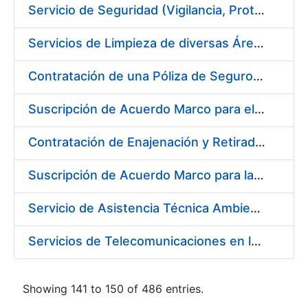
Servicio de Seguridad (Vigilancia, Protección y Control) en los Centros de la FNMT-RCM en Burgos
Servicios de Limpieza de diversas Áreas y Edificios de la Fábrica, Servicio de Acarreo de Mobiliario y Enseres y Mantenimiento de las Zonas Ajardinadas, para la Fábrica de Papel de Burgos de la Fábrica Nacional de Moneda y Timbre – Real Casa de Moneda
Contratación de una Póliza de Seguro Colectivo de Asistencia Sanitaria
Suscripción de Acuerdo Marco para el Servicio de Visitas a Oficinas de Registro
Contratación de Enajenación y Retirada de Recortes Sobrantes y Desperdicios de Papel Impreso y No Impreso durante el año 2019
Suscripción de Acuerdo Marco para la Contratación de Fabricación de Piezas
Servicio de Asistencia Técnica Ambiental en la FNMT-RCM Burgos
Servicios de Telecomunicaciones en la Fábrica Nacional de Moneda y Timbre - Real Casa de la Moneda
Showing 141 to 150 of 486 entries.