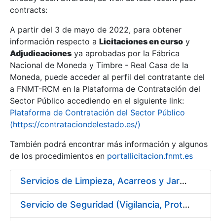
contracts:
Show/Hide
A partir del 3 de mayo de 2022, para obtener
información respecto a
Licitaciones en curso
y
Show/Hide
Adjudicaciones
ya aprobadas por la Fábrica
Show/Hide
Nacional de Moneda y Timbre - Real Casa de la
Moneda, puede acceder al perfil del contratante del
a FNMT-RCM en la Plataforma de Contratación del
Sector Público accediendo en el siguiente link:
Plataforma de Contratación del Sector Público
(https://contrataciondelestado.es/)
También podrá encontrar más información y algunos
de los procedimientos en
portallicitacion.fnmt.es
Servicios de Limpieza, Acarreos y Jardinería para la Fábrica Nacional de Moneda y Timbre – Real Casa de Moneda
Show/Hide
Servicio de Seguridad (Vigilancia, Protección y Control) en los Centros de la FNMT-RCM en Madrid