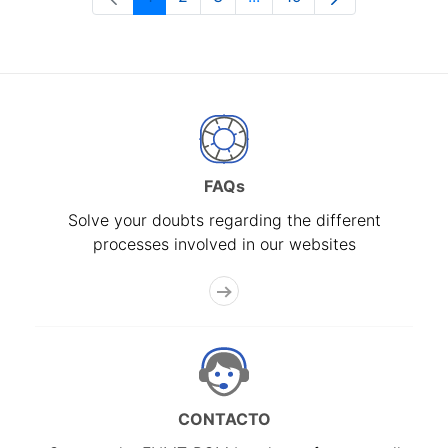
Page
Page
Page
Intermediate Pages Use T
Page
FAQs
Solve your doubts regarding the different
processes involved in our websites
CONTACTO