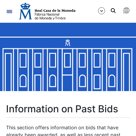
Navigation
Show/Hide
Show/Hide
Show/Hide
Show/Hide
Show/Hide
Information on Past Bids
Show/Hide
This section offers information on bids that have
already been awarded, as well as less recent past