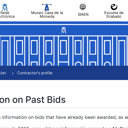
Sede
Museo Casa de la
Escuela de
SIAEN
ectrónica
Moneda
Grabado
tion
Contractor's profile
on on Past Bids
s information on bids that have already been awarded, as we