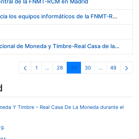
Central de la FNMT-RCM en Madrid
Contratación de suministro de materiales para dotar de redundancia los equipos informáticos de la FNMT-RCM
Contratación de Servicio de Telecomunicaciones en la Fábrica Nacional de Moneda y Timbre-Real Casa de la Moneda
1
...
28
29
30
...
49
Page
Intermediate Pages Use TAB to navigat
Page
Page
Page
Intermediate Pa
Page
d
oneda Y Timbre – Real Casa De La Moneda durante el
g.