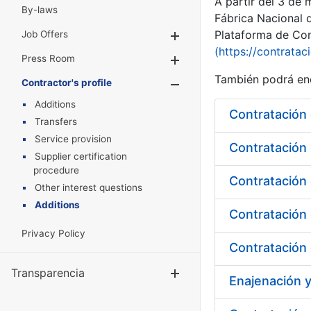
A partir del 3 de
By-laws
Fábrica Nacional 
Plataforma de Cont
Job Offers
Show/Hide
(https://contratac
Press Room
Show/Hide
También podrá enc
Contractor's profile
Show/Hide
Additions
Contratación 
Transfers
Service provision
Supplier certification
procedure
Contratación 
Other interest questions
Additions
Contratación 
Privacy Policy
Contratación 
Transparencia
Show/Hide
Enajenación 