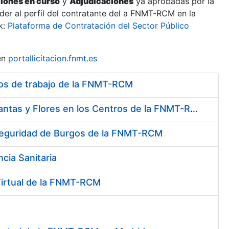
ciones en curso
y
Adjudicaciones
ya aprobadas por la
er al perfil del contratante del a FNMT-RCM en la
k:
Plataforma de Contratación del Sector Público
en
portallicitacion.fnmt.es
tros de trabajo de la FNMT-RCM
Contratación de Servicio de Mantenimiento y Conservación de Plantas y Flores en los Centros de la FNMT-RCM
e Seguridad de Burgos de la FNMT-RCM
cia Sanitaria
 Virtual de la FNMT-RCM