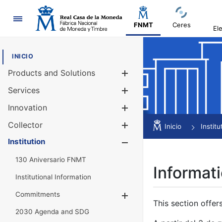
Navigation
FNMT
Ceres
El
INICIO
Products and Solutions
Show/Hide
Services
Show/Hide
Innovation
Show/Hide
Collector
Show/Hide
Inicio
Institu
Institution
Show/Hide
130 Aniversario FNMT
Informati
Institutional Information
Commitments
Show/Hide
This section offer
2030 Agenda and SDG