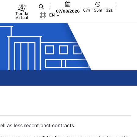
07h : 55m : 33s
07/08/2026
Tienda
EN
Virtual
ll as less recent past contracts: