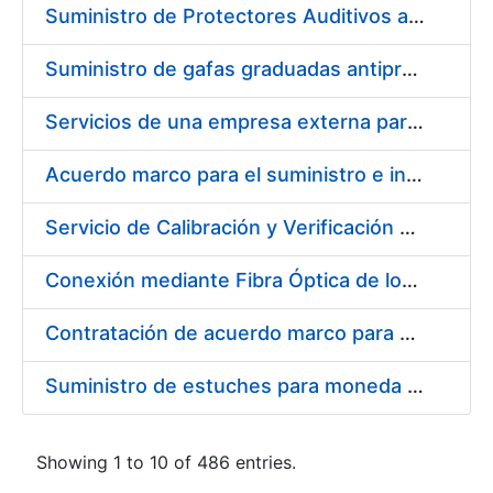
Suministro de Protectores Auditivos a medida para las personas trabajadoras de los Centros de Trabajo de Madrid y Burgos
Suministro de gafas graduadas antiproyecciones para los trabajadores de la FNMT-RCM en los centros de trabajo de Madrid y Burgos
Servicios de una empresa externa para el asesoramiento y resolución de los recursos de alzada que se presentan relacionados con procesos de selección para la FNMT-RCM
Acuerdo marco para el suministro e instalación de persianas, estores y otros complementos
Servicio de Calibración y Verificación Externa de los Equipos de Medición del Servicio de Prevención de la FNMT-RCM
Conexión mediante Fibra Óptica de los Centros de Proceso de Datos (CPDs) de las sedes de la FNMT-RCM de Burgos y Madrid
Contratación de acuerdo marco para el Suministro de Material de Electricidad para la Fábrica Nacional de Moneda y Timbre-Real Casa de la Moneda en su centro de trabajo de Burgos
Suministro de estuches para moneda de 30 €
Showing 1 to 10 of 486 entries.