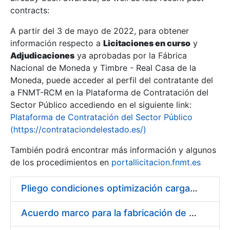
contracts:
Show/Hide
A partir del 3 de mayo de 2022, para obtener
información respecto a
Licitaciones en curso
y
Show/Hide
Adjudicaciones
ya aprobadas por la Fábrica
Show/Hide
Nacional de Moneda y Timbre - Real Casa de la
Moneda, puede acceder al perfil del contratante del
a FNMT-RCM en la Plataforma de Contratación del
Sector Público accediendo en el siguiente link:
Plataforma de Contratación del Sector Público
(https://contrataciondelestado.es/)
También podrá encontrar más información y algunos
de los procedimientos en
portallicitacion.fnmt.es
Pliego condiciones optimización cargas compras firmado
Show/Hide
Acuerdo marco para la fabricación de piezas