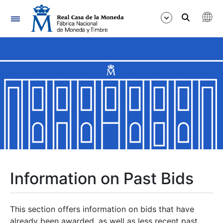
Navigation
Show/Hide
Show/Hide
Show/Hide
Show/Hide
Show/Hide
Information on Past Bids
Show/Hide
This section offers information on bids that have
already been awarded, as well as less recent past