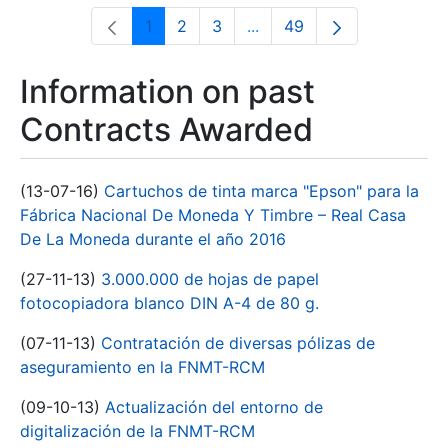
1
2
3
...
49
Page
Page
Page
Intermediate Pages Use T
Page
Information on past
Contracts Awarded
(13-07-16)
Cartuchos de tinta marca "Epson" para la
Fábrica Nacional De Moneda Y Timbre – Real Casa
De La Moneda durante el año 2016
(27-11-13)
3.000.000 de hojas de papel
fotocopiadora blanco DIN A-4 de 80 g.
(07-11-13)
Contratación de diversas pólizas de
aseguramiento en la FNMT-RCM
(09-10-13)
Actualización del entorno de
digitalización de la FNMT-RCM