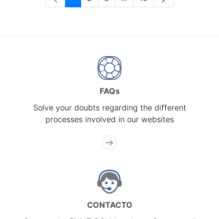
Page
Page
Page
Intermediate Pages Use T
Page
FAQs
Solve your doubts regarding the different
processes involved in our websites
CONTACTO