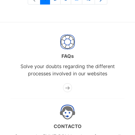
Page
Page
Page
Intermediate Pages Use T
Page
FAQs
Solve your doubts regarding the different
processes involved in our websites
CONTACTO