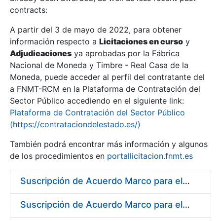
contracts:
Show/Hide
A partir del 3 de mayo de 2022, para obtener
información respecto a
Licitaciones en curso
y
Show/Hide
Adjudicaciones
ya aprobadas por la Fábrica
Show/Hide
Nacional de Moneda y Timbre - Real Casa de la
Moneda, puede acceder al perfil del contratante del
a FNMT-RCM en la Plataforma de Contratación del
Sector Público accediendo en el siguiente link:
Plataforma de Contratación del Sector Público
(https://contrataciondelestado.es/)
También podrá encontrar más información y algunos
de los procedimientos en
portallicitacion.fnmt.es
Suscripción de Acuerdo Marco para el Suministro de Acero para la fabricación de puntas para troqueles, punzones y matrices
Show/Hide
Suscripción de Acuerdo Marco para el Suministro de Rodamientos y material de Transmisión para la Fábrica de Papel de Seguridad de la FNMT-RCM en Burgos