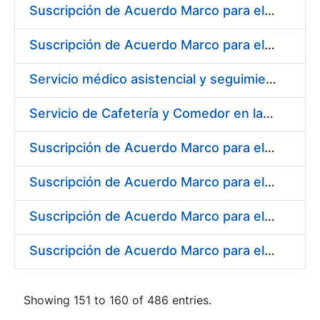
Suscripción de Acuerdo Marco para el Suministro de Material de Ferretería para la Fábrica de Papel de Seguridad de la FNMT-RCM en Burgos
Suscripción de Acuerdo Marco para el Suministro de Material de Electricidad para la Fábrica de Papel de Seguridad de la FNMT-RCM en Burgos
Servicio médico asistencial y seguimiento del absentismo laboral para la FNMT-RCM en su sede de Burgos
Servicio de Cafetería y Comedor en la Sede Central de la Fábrica Nacional de Moneda y Timbre-Real Casa de la Moneda en Madrid
Suscripción de Acuerdo Marco para el Suministro de Herramienta y Materiales Específicos para Mecanizado
Suscripción de Acuerdo Marco para el Suministro de Material de Electricidad
Suscripción de Acuerdo Marco para el Suministro de Repuestos Específicos de Maquinaria
Suscripción de Acuerdo Marco para el Suministro de Material de Transmisiones de Potencia, Rodamientos, Estanqueidad e Hidráulica
Showing 151 to 160 of 486 entries.