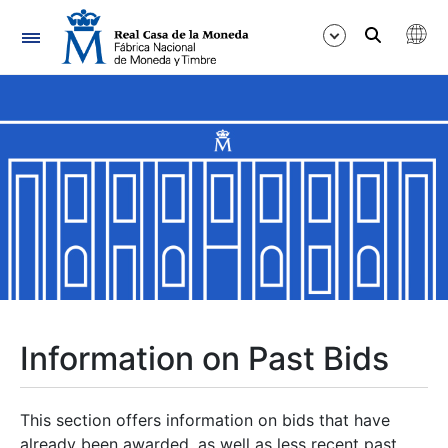
Navigation
Show/Hide
Show/Hide
Show/Hide
Show/Hide
Show/Hide
Information on Past Bids
Show/Hide
This section offers information on bids that have
already been awarded, as well as less recent past