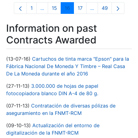
1
...
15
16
17
...
49
Page
Intermediate Pages Use TAB to navigate.
Page
Page
Page
Intermediate Pages
Page
Information on past
Contracts Awarded
(13-07-16)
Cartuchos de tinta marca "Epson" para la
Fábrica Nacional De Moneda Y Timbre – Real Casa
De La Moneda durante el año 2016
(27-11-13)
3.000.000 de hojas de papel
fotocopiadora blanco DIN A-4 de 80 g.
(07-11-13)
Contratación de diversas pólizas de
aseguramiento en la FNMT-RCM
(09-10-13)
Actualización del entorno de
digitalización de la FNMT-RCM