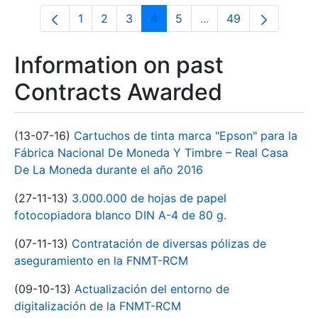
1
2
3
4
5
...
49
Page
Page
Page
Page
Page
Intermediate Pages U
Page
Information on past
Contracts Awarded
(13-07-16)
Cartuchos de tinta marca "Epson" para la
Fábrica Nacional De Moneda Y Timbre – Real Casa
De La Moneda durante el año 2016
(27-11-13)
3.000.000 de hojas de papel
fotocopiadora blanco DIN A-4 de 80 g.
(07-11-13)
Contratación de diversas pólizas de
aseguramiento en la FNMT-RCM
(09-10-13)
Actualización del entorno de
digitalización de la FNMT-RCM