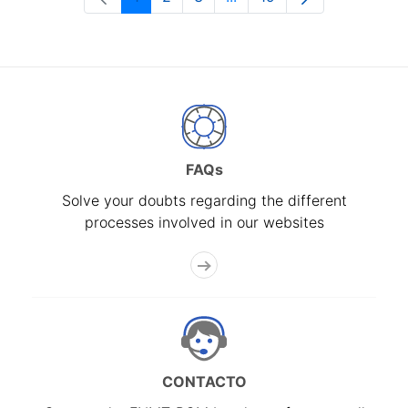
Page
Page
Page
Intermediate Pages Use T
Page
FAQs
Solve your doubts regarding the different
processes involved in our websites
CONTACTO