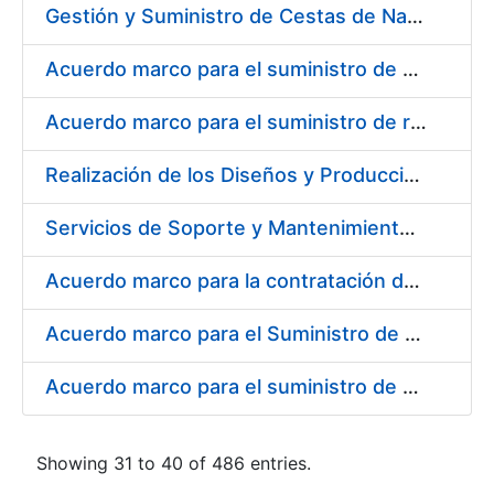
Gestión y Suministro de Cestas de Navidad para los trabajadores de la Fábrica Nacional de Moneda y Timbre-Real Casa de la Moneda (FNMT-RCM) para el año 2021
Acuerdo marco para el suministro de material de transmisiones de potencia, rodamientos, estanqueidad e hidráulica
Acuerdo marco para el suministro de repuestos específicos de maquinaria
Realización de los Diseños y Producción del Material Gráfico, en sus diferentes formatos y dispositivos, para la correcta comunicación, tanto interna como externa, de la entidad pública empresarial, Fábrica Nacional de Moneda y Timbre-Real Casa de la Moneda (FNMT-RCM)
Servicios de Soporte y Mantenimiento Integral (correctivo, preventivo, evolutivo) del Sistema de Gestión del Ciclo de Vida de las Aplicaciones en el Área de Desarrollo de CERES
Acuerdo marco para la contratación del suministro de material de informática para equipos de producción
Acuerdo marco para el Suministro de Consumibles Informáticos
Acuerdo marco para el suministro de material de filtración
Showing 31 to 40 of 486 entries.