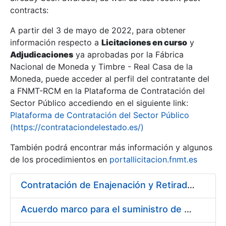
contracts:
Show/Hide
A partir del 3 de mayo de 2022, para obtener
información respecto a
Licitaciones en curso
y
Show/Hide
Adjudicaciones
ya aprobadas por la Fábrica
Show/Hide
Nacional de Moneda y Timbre - Real Casa de la
Moneda, puede acceder al perfil del contratante del
a FNMT-RCM en la Plataforma de Contratación del
Sector Público accediendo en el siguiente link:
Plataforma de Contratación del Sector Público
(https://contrataciondelestado.es/)
También podrá encontrar más información y algunos
de los procedimientos en
portallicitacion.fnmt.es
Contratación de Enajenación y Retirada de Chatarra de Hierro, Acero y Chapa de la RCM-FNMT
Show/Hide
Acuerdo marco para el suministro de material de electricidad para la FNMT RCM en su sede de Madrid