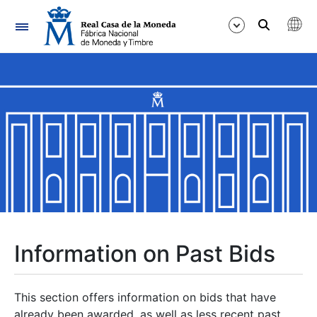
Navigation
Show/Hide
Show/Hide
Show/Hide
Show/Hide
Show/Hide
Information on Past Bids
Show/Hide
This section offers information on bids that have
already been awarded, as well as less recent past