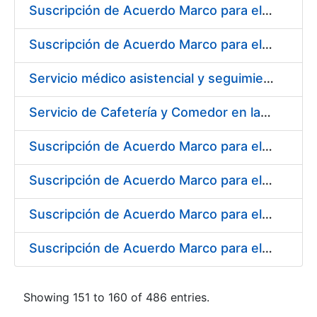
Suscripción de Acuerdo Marco para el Suministro de Material de Ferretería para la Fábrica de Papel de Seguridad de la FNMT-RCM en Burgos
Suscripción de Acuerdo Marco para el Suministro de Material de Electricidad para la Fábrica de Papel de Seguridad de la FNMT-RCM en Burgos
Servicio médico asistencial y seguimiento del absentismo laboral para la FNMT-RCM en su sede de Burgos
Servicio de Cafetería y Comedor en la Sede Central de la Fábrica Nacional de Moneda y Timbre-Real Casa de la Moneda en Madrid
Suscripción de Acuerdo Marco para el Suministro de Herramienta y Materiales Específicos para Mecanizado
Suscripción de Acuerdo Marco para el Suministro de Material de Electricidad
Suscripción de Acuerdo Marco para el Suministro de Repuestos Específicos de Maquinaria
Suscripción de Acuerdo Marco para el Suministro de Material de Transmisiones de Potencia, Rodamientos, Estanqueidad e Hidráulica
Showing 151 to 160 of 486 entries.