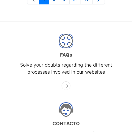
Page
Page
Page
Intermediate Pages Use T
Page
FAQs
Solve your doubts regarding the different
processes involved in our websites
CONTACTO