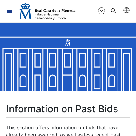
Navigation
Show/Hide
Show/Hide
Show/Hide
Show/Hide
Show/Hide
Information on Past Bids
Show/Hide
This section offers information on bids that have
already been awarded, as well as less recent past