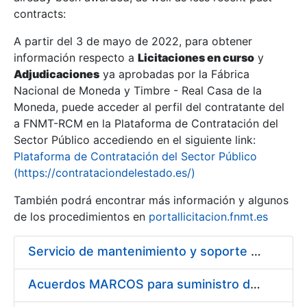
contracts:
Show/Hide
A partir del 3 de mayo de 2022, para obtener
información respecto a
Licitaciones en curso
y
Show/Hide
Adjudicaciones
ya aprobadas por la Fábrica
Show/Hide
Nacional de Moneda y Timbre - Real Casa de la
Moneda, puede acceder al perfil del contratante del
a FNMT-RCM en la Plataforma de Contratación del
Sector Público accediendo en el siguiente link:
Plataforma de Contratación del Sector Público
(https://contrataciondelestado.es/)
También podrá encontrar más información y algunos
de los procedimientos en
portallicitacion.fnmt.es
Servicio de mantenimiento y soporte Sistema SIEM
Show/Hide
Acuerdos MARCOS para suministro de material de ferretería