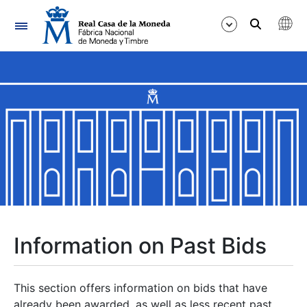
Navigation
Show/Hide
Show/Hide
Show/Hide
Show/Hide
Show/Hide
Information on Past Bids
Show/Hide
This section offers information on bids that have
already been awarded, as well as less recent past