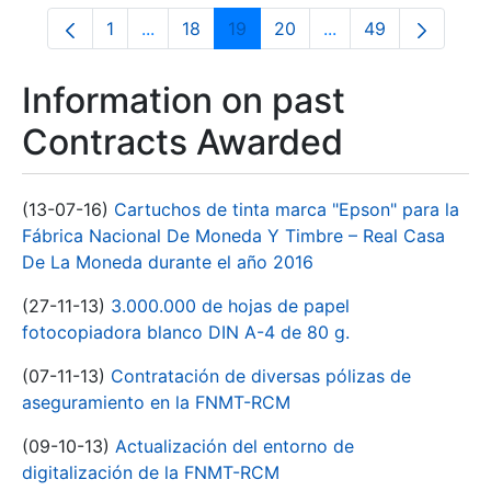
1
...
18
19
20
...
49
Page
Intermediate Pages Use TAB to navigate.
Page
Page
Page
Intermediate Pages
Page
Information on past
Contracts Awarded
(13-07-16)
Cartuchos de tinta marca "Epson" para la
Fábrica Nacional De Moneda Y Timbre – Real Casa
De La Moneda durante el año 2016
(27-11-13)
3.000.000 de hojas de papel
fotocopiadora blanco DIN A-4 de 80 g.
(07-11-13)
Contratación de diversas pólizas de
aseguramiento en la FNMT-RCM
(09-10-13)
Actualización del entorno de
digitalización de la FNMT-RCM