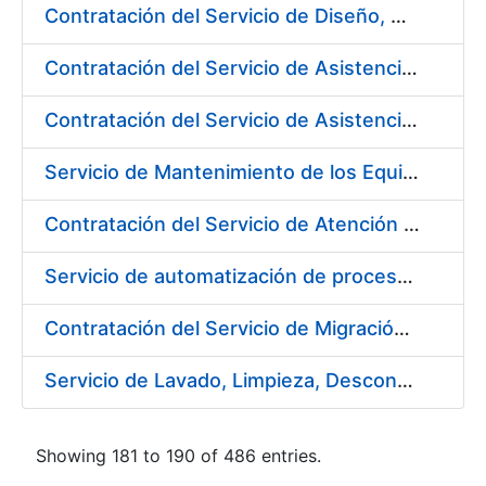
Contratación del Servicio de Diseño, Construcción, Montaje y Desmontaje de Stands para diferentes Ferias y Jornadas Nacionales e Internacionales
Contratación del Servicio de Asistencia Técnica en Obras Menores para Fábrica de Papel
Contratación del Servicio de Asistencia Técnica Mecánica para Fábrica de Papel de Burgos
Servicio de Mantenimiento de los Equipos de Transporte de Cargas y Elevación para Fábrica de Papel
Contratación del Servicio de Atención al Público en la Tienda del Museo Casa de la Moneda, de la Fábrica Nacional de Moneda y Timbre-Real Casa de la Moneda
Servicio de automatización de procesos, de la Fábrica Nacional de Moneda y Timbre-Real Casa de la Moneda
Contratación del Servicio de Migración del Sistema ACSFE a Opentext
Servicio de Lavado, Limpieza, Descontaminación y Desinfección de la Ropa de Trabajo del Personal de la FNMT-RCM
Showing 181 to 190 of 486 entries.