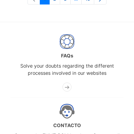
Page
Page
Page
Intermediate Pages Use T
Page
FAQs
Solve your doubts regarding the different
processes involved in our websites
CONTACTO